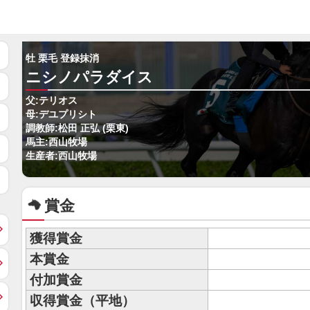
牡 栗毛 登録抹消
ニシノパラダイス
父:テリオス
母:デユプリシト
調教師:松田 正弘 (栗東)
馬主:西山牧場
生産者:西山牧場
賞金
獲得賞金
本賞金
付加賞金
収得賞金（平地）