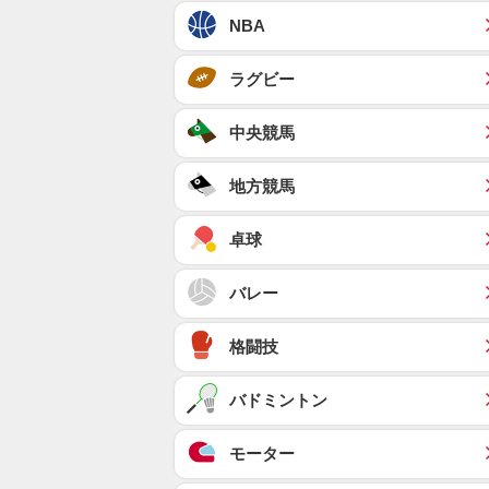
NBA
ラグビー
中央競馬
地方競馬
卓球
バレー
格闘技
バドミントン
モーター