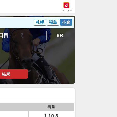
dメニュー
札幌
福島
小倉
5日目
8R
結果
着差
1.10.3