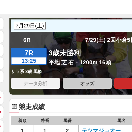
6R
7/29(土) 2回小倉
7R
3歳未勝利
13:25
平地 芝 右・1200m 16頭
サラ系 3歳 馬齢
データ分析
オッズ
競走成績
着順
枠番
馬番
馬名
1
1
2
テツマジョオー