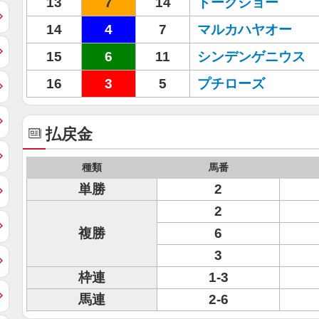
13
7
14
トークショー
14
4
7
マルカハヤオー
15
6
11
シンデンゲニウス
16
3
5
プチローズ
払戻金
種類
馬番
単勝
2
2
複勝
6
3
枠連
1-3
馬連
2-6