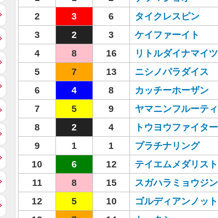
2
3
6
タイクレスピン
3
2
3
ケイファーイト
4
8
16
リトルダイナマイツ
5
7
13
ニシノパラダイス
6
4
8
カッチーホーザン
7
5
9
ヤマニンフルーティ
8
2
4
トウヨウファイター
9
1
1
プラチナリング
10
6
12
テイエムメダリスト
11
8
15
スガハラミョウジン
12
5
10
ゴルディアンノット