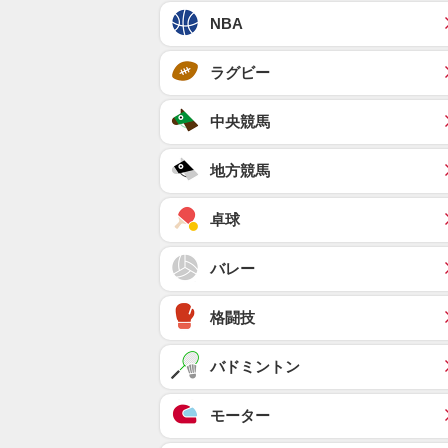
NBA
ラグビー
中央競馬
地方競馬
卓球
バレー
格闘技
バドミントン
モーター