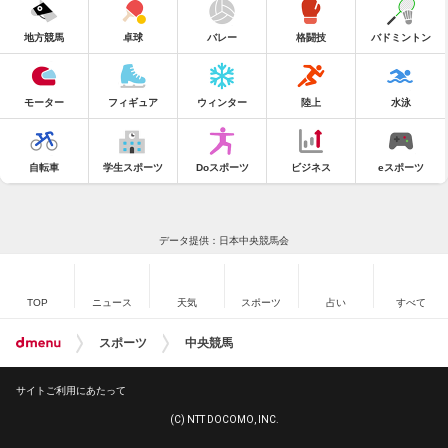
地方競馬
卓球
バレー
格闘技
バドミントン
モーター
フィギュア
ウィンター
陸上
水泳
自転車
学生スポーツ
Doスポーツ
ビジネス
eスポーツ
データ提供：日本中央競馬会
TOP
ニュース
天気
スポーツ
占い
すべて
スポーツ
中央競馬
サイトご利用にあたって
(C) NTT DOCOMO, INC.