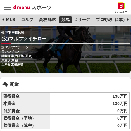
dメニュー
球
MLB
ゴルフ
高校野球
競馬
Jリーグ
プロ野球（2軍）
牡 芦毛 登録抹消
(父)マルブツイチロー
父:マルブツサーペン
母:ハンザヒメ
調教師:瀬戸口 勉 (栗東)
馬主:大澤 毅
生産者:高橋農場
賞金
獲得賞金
130万円
本賞金
130万円
付加賞金
0万円
収得賞金（平地）
0万円
収得賞金（障害）
0万円