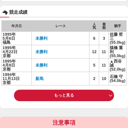
競走成績
人
着
年月日
レース
騎手
気
順
1995年
佐藤 哲
5月6日
未勝利
6
3
三
福島
(55.0kg)
1995年
猿橋 重
4月22日
未勝利
12
11
利
京都
(55.0kg)
1995年
▲西谷
4月8日
未勝利
5
11
誠
京都
(52.0kg)
1994年
石橋 守
11月13日
新馬
2
10
(54.0kg)
京都
もっと見る
注意事項