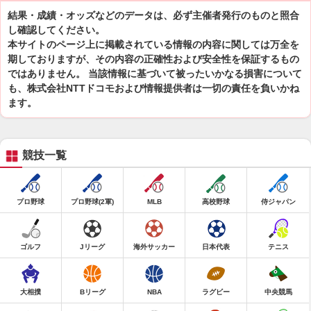
結果・成績・オッズなどのデータは、必ず主催者発行のものと照合
し確認してください。
本サイトのページ上に掲載されている情報の内容に関しては万全を
期しておりますが、その内容の正確性および安全性を保証するもの
ではありません。 当該情報に基づいて被ったいかなる損害について
も、株式会社NTTドコモおよび情報提供者は一切の責任を負いかね
ます。
競技一覧
プロ野球
プロ野球(2軍)
MLB
高校野球
侍ジャパン
ゴルフ
Jリーグ
海外サッカー
日本代表
テニス
大相撲
Bリーグ
NBA
ラグビー
中央競馬