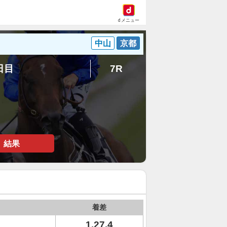
dメニュー
中山
京都
5日目
7R
結果
着差
1.27.4