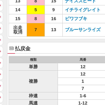
13
8
15
ナイススピード
14
5
9
イチライグレイト
15
8
16
ビワフブキ
出走
7
13
ブルーサンライズ
取消
払戻金
種類
馬番
単勝
12
12
複勝
1
7
枠連
1-6
馬連
1-12