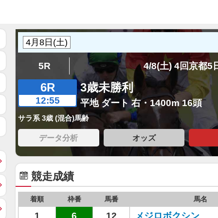
5R
4/8(土) 4回京都
6R
3歳未勝利
12:55
平地 ダート 右・1400m 16頭
サラ系 3歳 (混合)馬齢
データ分析
オッズ
競走成績
着順
枠番
馬番
馬名
1
6
12
メジロボクシン