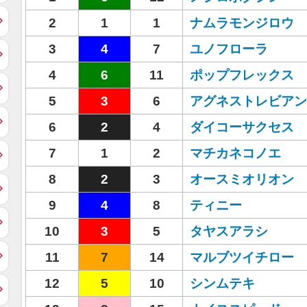
2
1
1
ナムラモンジロウ
3
4
7
ユノフローラ
4
6
11
ポップフレックス
5
3
6
アグネストレビアン
6
2
4
ダイコーサクセス
7
1
2
マチカネコノエ
8
2
3
オースミオリオン
9
4
8
ティニー
10
3
5
タヤスアラシ
11
7
14
マルブツイチロー
12
5
10
シンムテキ