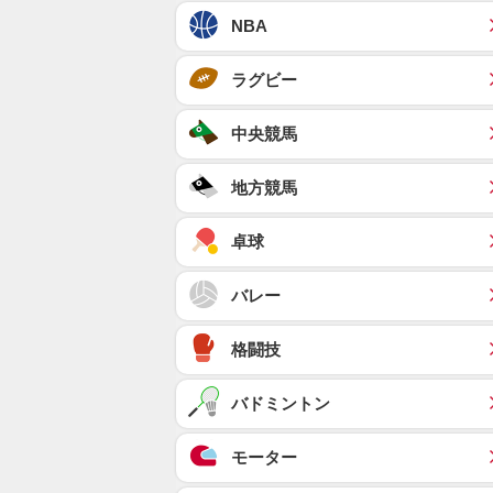
NBA
ラグビー
中央競馬
地方競馬
卓球
バレー
格闘技
バドミントン
モーター