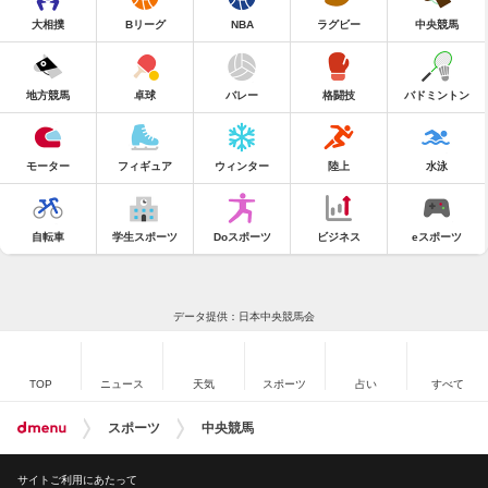
大相撲
Bリーグ
NBA
ラグビー
中央競馬
地方競馬
卓球
バレー
格闘技
バドミントン
モーター
フィギュア
ウィンター
陸上
水泳
自転車
学生スポーツ
Doスポーツ
ビジネス
eスポーツ
データ提供：日本中央競馬会
TOP
ニュース
天気
スポーツ
占い
すべて
スポーツ
中央競馬
サイトご利用にあたって