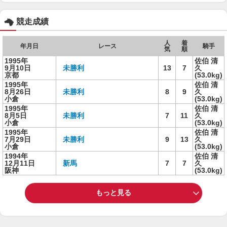
競走成績
人
着
年月日
レース
騎手
気
順
1995年
佐伯 清
9月10日
未勝利
13
7
久
京都
(53.0kg)
1995年
佐伯 清
8月26日
未勝利
8
9
久
小倉
(53.0kg)
1995年
佐伯 清
8月5日
未勝利
7
11
久
小倉
(53.0kg)
1995年
佐伯 清
7月29日
未勝利
9
13
久
小倉
(53.0kg)
1994年
佐伯 清
12月11日
新馬
7
7
久
阪神
(53.0kg)
もっと見る