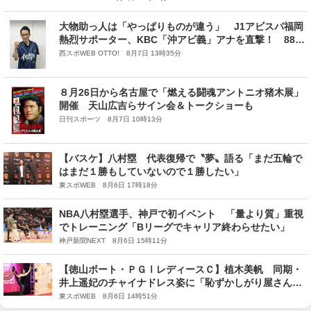
大物助っ人は「やっぱりものが違う」 J1アビスパ福岡
熱烈サポーター、KBC「沖アビ義」アナを直撃！ 888
の「ハチの日」に新シーズンがスタート
西スポWEB OTTO! 8月7日 13時35分
８月26日から名古屋で「燃える闘魂アントニオ猪木展」
開催 天山広吉らサイン会＆トークショーも
日刊スポーツ 8月7日 10時13分
【バスケ】八村塁 代表復帰で〝夢〟語る「まだ五輪で
はまだ１勝もしていないので１勝したい」
東スポWEB 8月6日 17時18分
NBA八村塁選手、神戸で初イベント 「量より質」重視
でトレーニング「Bリーグでキャリア終わらせたい」
神戸新聞NEXT 8月6日 15時11分
【徳山ボート・ＰＧⅠレディースＣ】植木美帆 同期・
井上遥妃のチャイナドレス姿に「恥ずかしがり屋さんだ
ったのに…」
東スポWEB 8月6日 14時51分