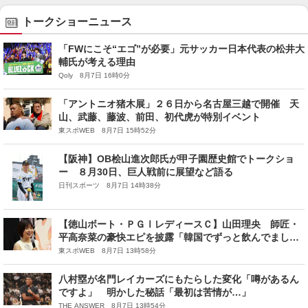
トークショーニュース
「FWにこそ“エゴ”が必要」元サッカー日本代表の松井大
輔氏が考える理由
Qoly 8月7日 16時0分
「アントニオ猪木展」２６日から名古屋三越で開催 天
山、武藤、藤波、前田、初代虎が特別イベント
東スポWEB 8月7日 15時52分
【阪神】OB桧山進次郎氏が甲子園歴史館でトークショ
ー ８月30日、巨人戦前に展望など語る
日刊スポーツ 8月7日 14時38分
【徳山ボート・ＰＧⅠレディースＣ】山田理央 師匠・
平高奈菜の豪快エピを披露「韓国でずっと飲んでまし
た」
東スポWEB 8月7日 13時58分
八村塁が名門レイカーズにもたらした変化「噂があるん
ですよ」 明かした秘話「最初は苦情が…」
THE ANSWER 8月7日 13時54分