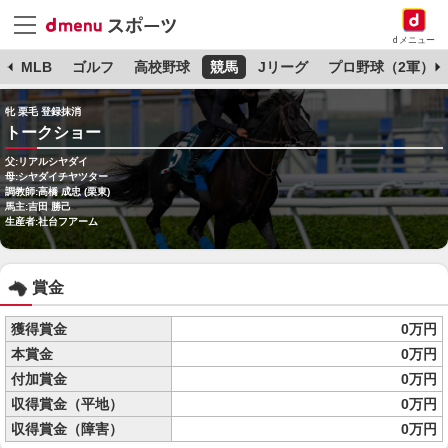
dメニュー
球
MLB
ゴルフ
高校野球
競馬
Jリーグ
プロ野球（2軍）
牝 栗毛 登録抹消
トークショー
父:リアルシヤダイ
母:シヤダイチヤツター
調教師:高橋 成忠 (栗東)
馬主:吉田 勝己
生産者:社台フアーム
賞金
獲得賞金
0万円
本賞金
0万円
付加賞金
0万円
収得賞金（平地）
0万円
収得賞金（障害）
0万円