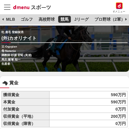
dメニュー
球
MLB
ゴルフ
高校野球
競馬
Jリーグ
プロ野球（2軍）
牝 鹿毛 登録抹消
(外)カオリナイト
父:Ogygian
母:Natania
調教師:杉浦 宏昭 (美浦)
馬主:飯塚 知一
生産者:
賞金
獲得賞金
590万円
本賞金
590万円
付加賞金
0万円
収得賞金（平地）
200万円
収得賞金（障害）
0万円