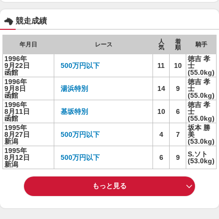
競走成績
人
着
年月日
レース
騎手
気
順
1996年
徳吉 孝
9月22日
500万円以下
11
10
士
函館
(55.0kg)
1996年
徳吉 孝
9月8日
湯浜特別
14
9
士
函館
(55.0kg)
1996年
徳吉 孝
8月11日
基坂特別
10
6
士
函館
(55.0kg)
1995年
坂本 勝
8月27日
500万円以下
4
7
美
新潟
(53.0kg)
1995年
S.ソト
8月12日
500万円以下
6
9
(53.0kg)
新潟
もっと見る