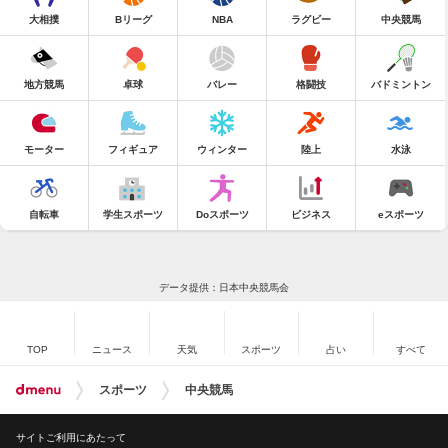
大相撲
Bリーグ
NBA
ラグビー
中央競馬
地方競馬
卓球
バレー
格闘技
バドミントン
モーター
フィギュア
ウィンター
陸上
水泳
自転車
学生スポーツ
Doスポーツ
ビジネス
eスポーツ
データ提供：日本中央競馬会
TOP
ニュース
天気
スポーツ
占い
すべて
スポーツ
中央競馬
サイトご利用にあたって