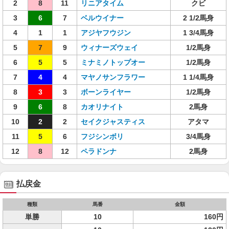
2
8
11
リニアタイム
クビ
3
6
7
ベルウイナー
2 1/2馬身
4
1
1
アジヤフウジン
1 3/4馬身
5
7
9
ウィナーズウェイ
1/2馬身
6
5
5
ミナミノトップオー
1/2馬身
7
4
4
マヤノサンフラワー
1 1/4馬身
8
3
3
ボーンライヤー
1/2馬身
9
6
8
カオリナイト
2馬身
10
2
2
セイクジャスティス
アタマ
11
5
6
フジシンボリ
3/4馬身
12
8
12
ペラドンナ
2馬身
払戻金
種類
馬番
金額
単勝
10
160円