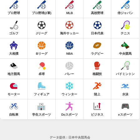
プロ野球
プロ野球(2軍)
MLB
高校野球
侍ジャパン
ゴルフ
Jリーグ
海外サッカー
日本代表
テニス
大相撲
Bリーグ
NBA
ラグビー
中央競馬
地方競馬
卓球
バレー
格闘技
バドミントン
モーター
フィギュア
ウィンター
陸上
水泳
自転車
学生スポーツ
Doスポーツ
ビジネス
eスポーツ
データ提供：日本中央競馬会