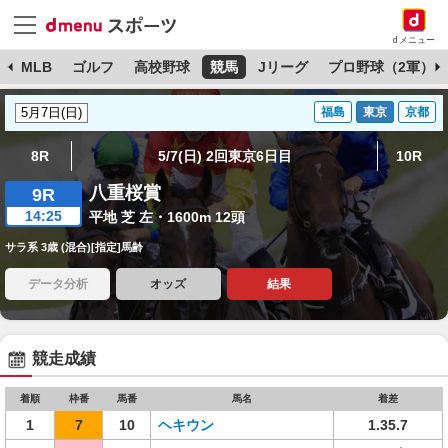
dメニュー
球
MLB
ゴルフ
高校野球
競馬
Jリーグ
プロ野球（2軍）
福島
東京
京都
8R
5/7(日) 2回東京6日目
10R
八重桜賞
9R
14:25
平地 芝 左・1600m 12頭
サラ系 3歳 (混合)[指定]馬齢
データ分析
オッズ
結果
競走成績
着順
枠番
馬番
馬名
着差
1
7
10
ヘキウン
1.35.7