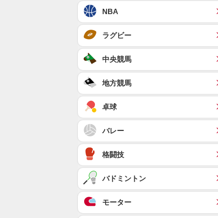
NBA
ラグビー
中央競馬
地方競馬
卓球
バレー
格闘技
バドミントン
モーター