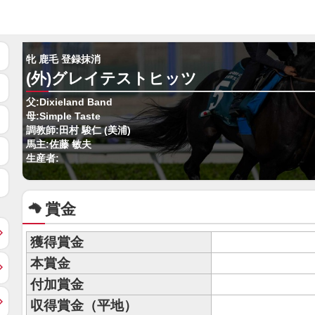
牝 鹿毛 登録抹消
(外)グレイテストヒッツ
父:Dixieland Band
母:Simple Taste
調教師:田村 駿仁 (美浦)
馬主:佐藤 敏夫
生産者:
賞金
獲得賞金
本賞金
付加賞金
収得賞金（平地）