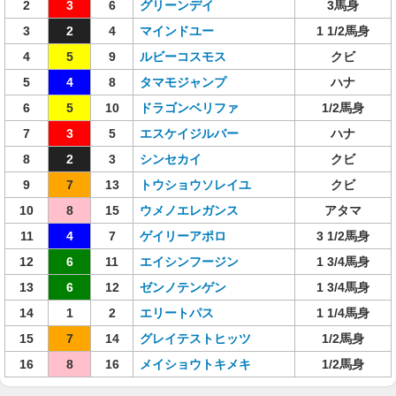
2
3
6
グリーンデイ
3馬身
3
2
4
マインドユー
1 1/2馬身
4
5
9
ルビーコスモス
クビ
5
4
8
タマモジャンプ
ハナ
6
5
10
ドラゴンベリファ
1/2馬身
7
3
5
エスケイジルバー
ハナ
8
2
3
シンセカイ
クビ
9
7
13
トウショウソレイユ
クビ
10
8
15
ウメノエレガンス
アタマ
11
4
7
ゲイリーアポロ
3 1/2馬身
12
6
11
エイシンフージン
1 3/4馬身
13
6
12
ゼンノテンゲン
1 3/4馬身
14
1
2
エリートパス
1 1/4馬身
15
7
14
グレイテストヒッツ
1/2馬身
16
8
16
メイショウトキメキ
1/2馬身