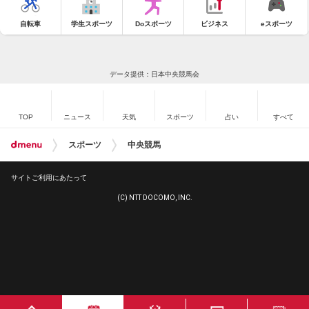
自転車
学生スポーツ
Doスポーツ
ビジネス
eスポーツ
データ提供：日本中央競馬会
TOP
ニュース
天気
スポーツ
占い
すべて
スポーツ
中央競馬
サイトご利用にあたって
(C) NTT DOCOMO, INC.