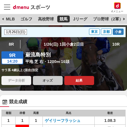
dメニュー
球
MLB
ゴルフ
高校野球
競馬
Jリーグ
プロ野球（2軍）
東京
京都
小倉
8R
1/26(日) 1回小倉2日目
10R
巌流島特別
9R
14:20
平地 芝 右・1200m 16頭
サラ系 4歳以上 (混合)別定
データ分析
オッズ
結果
競走成績
着順
枠番
馬番
馬名
着差
1
1
1
ゲイリーフラッシュ
1.08.3