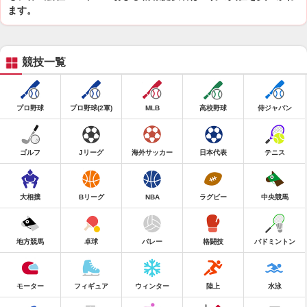
ます。
競技一覧
プロ野球
プロ野球(2軍)
MLB
高校野球
侍ジャパン
ゴルフ
Jリーグ
海外サッカー
日本代表
テニス
大相撲
Bリーグ
NBA
ラグビー
中央競馬
地方競馬
卓球
バレー
格闘技
バドミントン
モーター
フィギュア
ウィンター
陸上
水泳