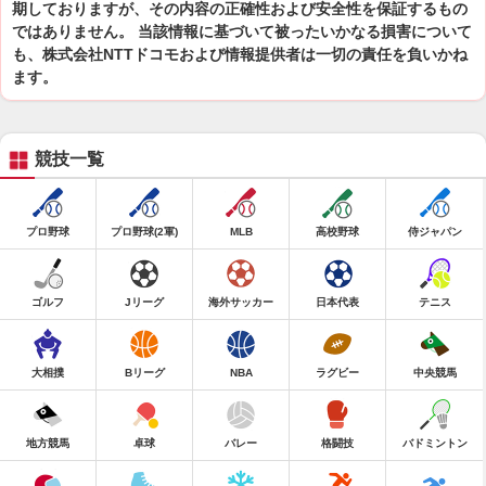
期しておりますが、その内容の正確性および安全性を保証するもの
ではありません。 当該情報に基づいて被ったいかなる損害について
も、株式会社NTTドコモおよび情報提供者は一切の責任を負いかね
ます。
競技一覧
プロ野球
プロ野球(2軍)
MLB
高校野球
侍ジャパン
ゴルフ
Jリーグ
海外サッカー
日本代表
テニス
大相撲
Bリーグ
NBA
ラグビー
中央競馬
地方競馬
卓球
バレー
格闘技
バドミントン