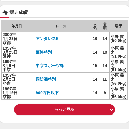
競走成績
人
着
年月日
レース
騎手
気
順
2000年
小野 敦
4月23日
アンタレスS
16
14
(50.0kg)
京都
1997年
小原 義
3月23日
姫路特別
14
10
之
阪神
(51.0kg)
1997年
小原 義
3月9日
中京スポーツ杯
15
14
之
中京
(51.0kg)
1997年
小原 義
2月2日
周防灘特別
14
11
之
小倉
(56.0kg)
1997年
小原 義
1月19日
900万円以下
14
9
之
京都
(56.0kg)
もっと見る