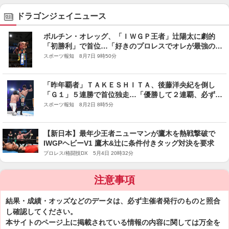
ドラゴンジェイニュース
ボルチン・オレッグ、「ＩＷＧＰ王者」辻陽太に劇的
「初勝利」で首位…「好きのプロレスでオレが最強の選
手になりたいから！」…８・６後楽園全成績
スポーツ報知 8月7日 9時50分
「昨年覇者」ＴＡＫＥＳＨＩＴＡ、後藤洋央紀を倒し
「Ｇ１」５連勝で首位独走…「優勝して２連覇、必ず新
しい景色見せます！」…８・１広島全成績
スポーツ報知 8月2日 8時5分
【新日本】最年少王者ニューマンが鷹木を熱戦撃破で
IWGPヘビーV1 鷹木&辻に条件付きタッグ対決を要求
プロレス/格闘技DX 5月4日 20時32分
注意事項
結果・成績・オッズなどのデータは、必ず主催者発行のものと照合
し確認してください。
本サイトのページ上に掲載されている情報の内容に関しては万全を