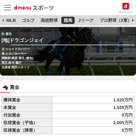
dメニュー
球
MLB
ゴルフ
高校野球
競馬
Jリーグ
プロ野球（2軍）
牡 鹿毛
[地]ドラゴンジェイ
父:ジェイドロバリー
母:ヒロノホーマー
調教師:錦見 勇夫 (愛知)
馬主:鈴木 義行
生産者:岡田スタツド
賞金
獲得賞金
1,520万円
本賞金
1,520万円
付加賞金
0万円
収得賞金（平地）
2,005万円
収得賞金（障害）
0万円