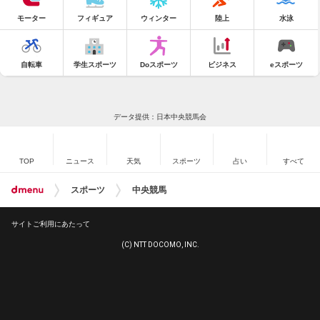
モーター
フィギュア
ウィンター
陸上
水泳
自転車
学生スポーツ
Doスポーツ
ビジネス
eスポーツ
データ提供：日本中央競馬会
TOP
ニュース
天気
スポーツ
占い
すべて
スポーツ
中央競馬
サイトご利用にあたって
(C) NTT DOCOMO, INC.