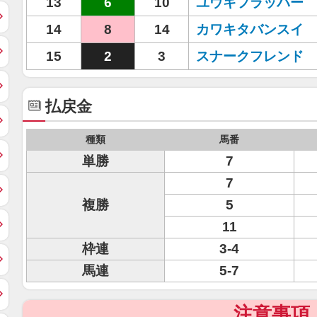
13
6
10
ユウキフラッパー
14
8
14
カワキタバンスイ
15
2
3
スナークフレンド
払戻金
種類
馬番
単勝
7
7
複勝
5
11
枠連
3-4
馬連
5-7
注意事項