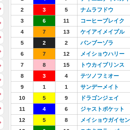
2
3
5
ナムラフドウ
3
6
11
コーヒーブレイク
4
7
13
ケイアイメイプル
5
2
2
バンブーゾラ
6
7
12
メイショウハリー
7
8
15
トウカイプリンス
8
3
4
テツノフミオー
9
1
1
サンデーメイト
10
5
9
ドラゴンジェイ
11
4
6
ジャストポケット
12
5
8
メイショウガイセン