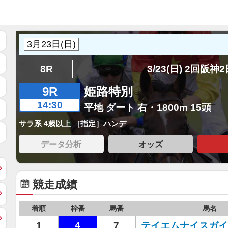
8R
3/23(日) 2回阪神
9R
姫路特別
14:30
平地 ダート 右・1800m 15頭
サラ系 4歳以上 ［指定］ハンデ
データ分析
オッズ
競走成績
着順
枠番
馬番
馬名
1
4
7
テイエムナイスガイ