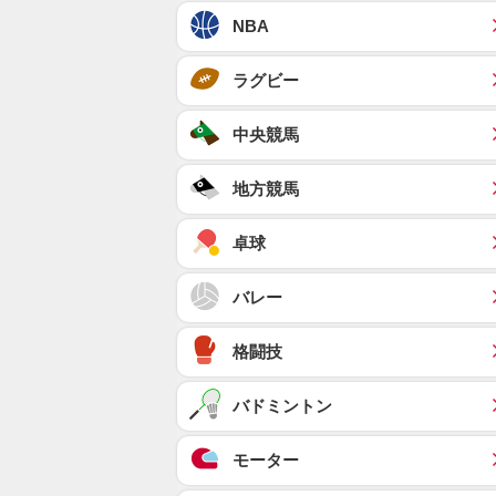
NBA
ラグビー
中央競馬
地方競馬
卓球
バレー
格闘技
バドミントン
モーター