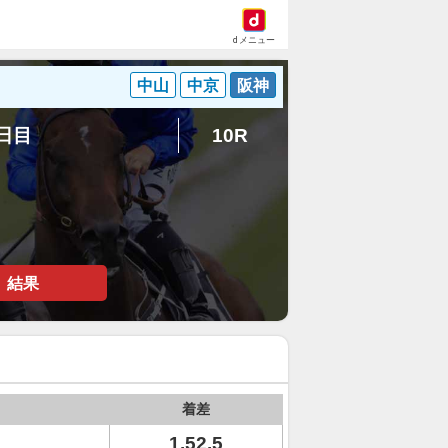
dメニュー
中山
中京
阪神
2日目
10R
結果
着差
1.52.5