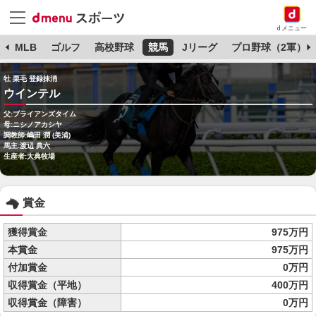
dメニュー
球
MLB
ゴルフ
高校野球
競馬
Jリーグ
プロ野球（2軍）
牡 栗毛 登録抹消
ウインテル
父:ブライアンズタイム
母:ニシノアカシヤ
調教師:嶋田 潤 (美浦)
馬主:渡辺 典六
生産者:大典牧場
賞金
獲得賞金
975万円
本賞金
975万円
付加賞金
0万円
収得賞金（平地）
400万円
収得賞金（障害）
0万円