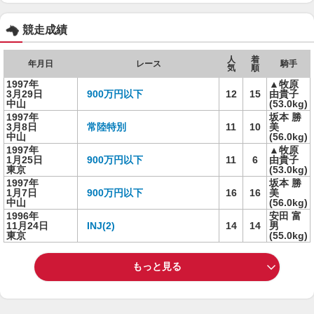
競走成績
人
着
年月日
レース
騎手
気
順
1997年
▲牧原
3月29日
900万円以下
12
15
由貴子
中山
(53.0kg)
1997年
坂本 勝
3月8日
常陸特別
11
10
美
中山
(56.0kg)
1997年
▲牧原
1月25日
900万円以下
11
6
由貴子
東京
(53.0kg)
1997年
坂本 勝
1月7日
900万円以下
16
16
美
中山
(56.0kg)
1996年
安田 富
11月24日
INJ(2)
14
14
男
東京
(55.0kg)
もっと見る