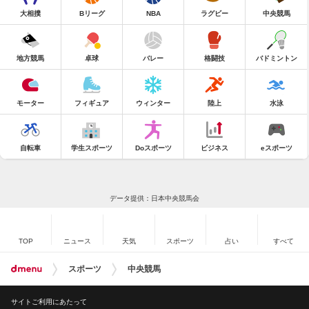
大相撲
Bリーグ
NBA
ラグビー
中央競馬
地方競馬
卓球
バレー
格闘技
バドミントン
モーター
フィギュア
ウィンター
陸上
水泳
自転車
学生スポーツ
Doスポーツ
ビジネス
eスポーツ
データ提供：日本中央競馬会
TOP
ニュース
天気
スポーツ
占い
すべて
スポーツ
中央競馬
サイトご利用にあたって