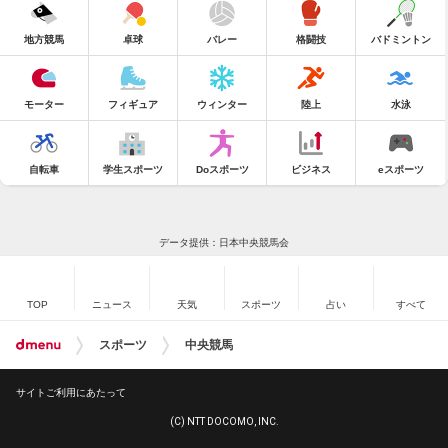
地方競馬
卓球
バレー
格闘技
バドミントン
モーター
フィギュア
ウィンター
陸上
水泳
自転車
学生スポーツ
Doスポーツ
ビジネス
eスポーツ
データ提供：日本中央競馬会
TOP
ニュース
天気
スポーツ
占い
すべて
スポーツ
中央競馬
サイトご利用にあたって
(C) NTT DOCOMO, INC.