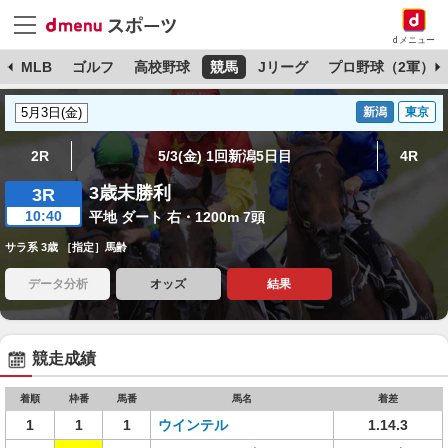
dメニュー
球
MLB
ゴルフ
高校野球
競馬
Jリーグ
プロ野球（2軍）
新潟
東京
2R
5/3(金) 1回新潟5日目
4R
3歳未勝利
3R
10:40
平地 ダート 右・1200m 7頭
サラ系 3歳 ［指定］馬齢
データ分析
オッズ
結果
競走成績
着順
枠番
馬番
馬名
着差
1
1
1
ウインテル
1.14.3