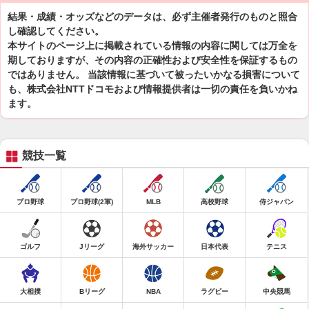
結果・成績・オッズなどのデータは、必ず主催者発行のものと照合
し確認してください。
本サイトのページ上に掲載されている情報の内容に関しては万全を
期しておりますが、その内容の正確性および安全性を保証するもの
ではありません。 当該情報に基づいて被ったいかなる損害について
も、株式会社NTTドコモおよび情報提供者は一切の責任を負いかね
ます。
競技一覧
プロ野球
プロ野球(2軍)
MLB
高校野球
侍ジャパン
ゴルフ
Jリーグ
海外サッカー
日本代表
テニス
大相撲
Bリーグ
NBA
ラグビー
中央競馬