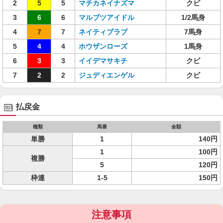
2
5
5
マチカネイナズマ
クビ
3
6
6
マルブツアイドル
1/2馬身
4
7
7
ネイティブラブ
7馬身
5
4
4
ホウザンローズ
1馬身
6
3
3
イイデマサキチ
クビ
7
2
2
ジュディエンゲル
クビ
払戻金
種類
馬番
金額
単勝
1
140円
1
100円
複勝
5
120円
枠連
1-5
150円
注意事項