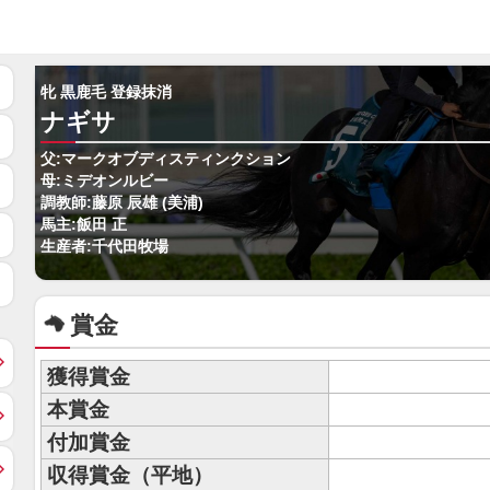
牝 黒鹿毛 登録抹消
ナギサ
父:マークオブディスティンクション
母:ミデオンルビー
調教師:藤原 辰雄 (美浦)
馬主:飯田 正
生産者:千代田牧場
賞金
獲得賞金
本賞金
付加賞金
収得賞金（平地）