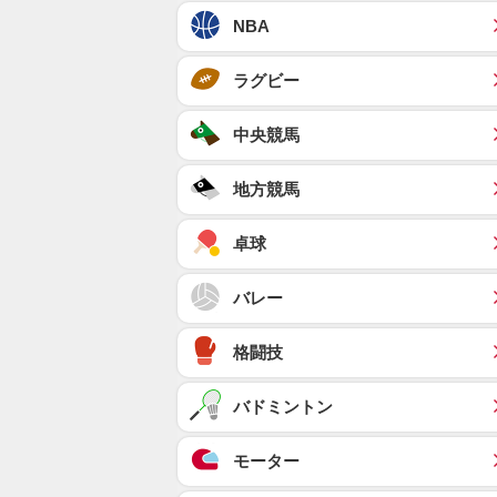
NBA
ラグビー
中央競馬
地方競馬
卓球
バレー
格闘技
バドミントン
モーター