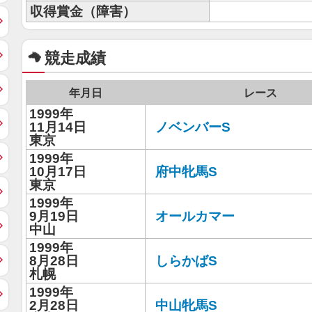
収得賞金（障害）
競走成績
年月日
レース
1999年
11月14日
ノベンバーS
東京
1999年
10月17日
府中牝馬S
東京
1999年
9月19日
オールカマー
中山
1999年
8月28日
しらかばS
札幌
1999年
2月28日
中山牝馬S