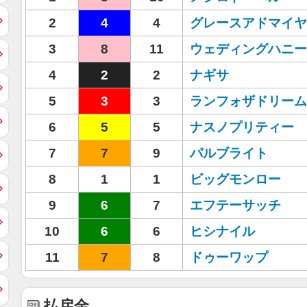
2
4
4
グレースアドマイヤ
3
8
11
ウェディングハニー
4
2
2
ナギサ
5
3
3
ランフォザドリーム
6
5
5
ナスノプリティー
7
7
9
パルブライト
8
1
1
ビッグモンロー
9
6
7
エフテーサッチ
10
6
6
ヒシナイル
11
7
8
ドゥーワップ
払戻金