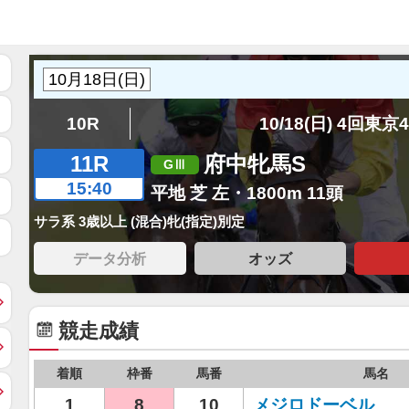
10R
10/18(日) 4回東京
11R
府中牝馬S
15:40
平地 芝 左・1800m 11頭
サラ系 3歳以上 (混合)牝(指定)別定
データ分析
オッズ
競走成績
着順
枠番
馬番
馬名
1
8
10
メジロドーベル