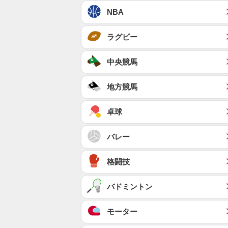
NBA
ラグビー
中央競馬
地方競馬
卓球
バレー
格闘技
バドミントン
モーター