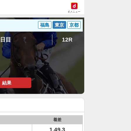
dメニュー
福島
東京
京都
4日目
12R
結果
着差
1.49.3