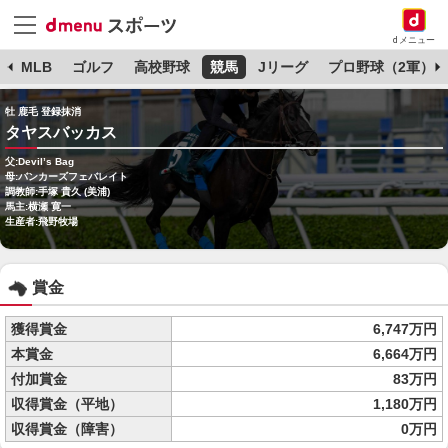
dメニュー
球
MLB
ゴルフ
高校野球
競馬
Jリーグ
プロ野球（2軍）
牡 鹿毛 登録抹消
タヤスバッカス
父:Devil’s Bag
母:バンカーズフェバレイト
調教師:手塚 貴久 (美浦)
馬主:横瀬 寛一
生産者:飛野牧場
賞金
獲得賞金
6,747万円
本賞金
6,664万円
付加賞金
83万円
収得賞金（平地）
1,180万円
収得賞金（障害）
0万円