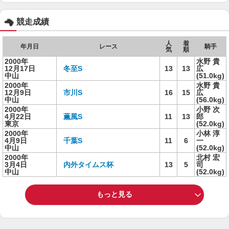
競走成績
人
着
年月日
レース
騎手
気
順
2000年
水野 貴
12月17日
冬至S
13
13
広
中山
(51.0kg)
2000年
水野 貴
12月9日
市川S
16
15
広
中山
(56.0kg)
2000年
小野 次
4月22日
薫風S
11
13
郎
東京
(52.0kg)
2000年
小林 淳
4月9日
千葉S
11
6
一
中山
(52.0kg)
2000年
北村 宏
3月4日
内外タイムス杯
13
5
司
中山
(52.0kg)
もっと見る