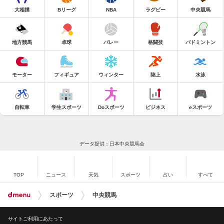
大相撲
Bリーグ
NBA
ラグビー
中央競馬
地方競馬
卓球
バレー
格闘技
バドミントン
モーター
フィギュア
ウィンター
陸上
水泳
自転車
学生スポーツ
Doスポーツ
ビジネス
eスポーツ
データ提供：日本中央競馬会
TOP
ニュース
天気
スポーツ
占い
すべて
スポーツ
中央競馬
サイトご利用にあたって