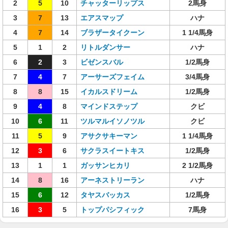
2
5
10
チャッターリップス
2馬身
3
7
13
エアスマップ
ハナ
4
7
14
ブラザータイクーン
1 1/4馬身
5
1
2
リトルダンサー
ハナ
6
2
3
ビゼンスバル
1/2馬身
7
4
7
アーサーズフェイム
3/4馬身
8
8
15
イカルスドリーム
1/2馬身
9
4
8
マインドステップ
クビ
10
6
11
ツルマルイソノツル
クビ
11
5
9
アサクサキーマン
1 1/4馬身
12
3
6
サクラスイートキス
1/2馬身
13
1
1
ガッサンヒカリ
2 1/2馬身
14
8
16
アーネストリーラン
ハナ
15
6
12
タヤスバッカス
1/2馬身
16
3
5
トップパシフィック
7馬身