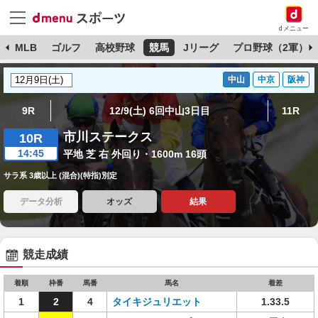
dメニュー
球
MLB
ゴルフ
高校野球
競馬
Jリーグ
プロ野球（2軍）
中山
中京
阪神
9R
12/9(土) 6回中山3日目
11R
市川ステークス
10R
14:45
平地 芝 右 外回り・1600m 16頭
サラ系 3歳以上 (混合)(特指)別定
データ分析
オッズ
結果
競走成績
着順
枠番
馬番
馬名
着差
1
2
4
タイキジュリエット
1.33.5