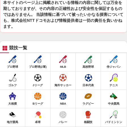
本サイトのページ上に掲載されている情報の内容に関しては万全を
期しておりますが、その内容の正確性および安全性を保証するもの
ではありません。 当該情報に基づいて被ったいかなる損害について
も、株式会社NTTドコモおよび情報提供者は一切の責任を負いかね
ます。
競技一覧
プロ野球
プロ野球(2軍)
MLB
高校野球
侍ジャパン
ゴルフ
Jリーグ
海外サッカー
日本代表
テニス
大相撲
Bリーグ
NBA
ラグビー
中央競馬
地方競馬
卓球
バレー
格闘技
バドミントン