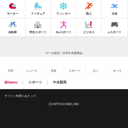
モーター
フィギュア
ウィンター
陸上
水泳
自転車
学生スポーツ
Doスポーツ
ビジネス
eスポーツ
データ提供：日本中央競馬会
TOP
ニュース
天気
スポーツ
占い
すべて
スポーツ
中央競馬
サイトご利用にあたって
(C) NTT DOCOMO, INC.