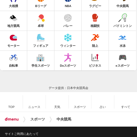
大相撲
Bリーグ
NBA
ラグビー
中央競馬
地方競馬
卓球
バレー
格闘技
バドミントン
モーター
フィギュア
ウィンター
陸上
水泳
自転車
学生スポーツ
Doスポーツ
ビジネス
eスポーツ
データ提供：日本中央競馬会
TOP
ニュース
天気
スポーツ
占い
すべて
スポーツ
中央競馬
サイトご利用にあたって