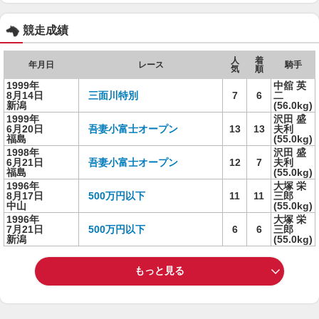
競走成績
人
着
年月日
レース
騎手
気
順
1999年
中舘 英
8月14日
三面川特別
7
6
二
新潟
(56.0kg)
1999年
沢田 盛
6月20日
吾妻小富士オープン
13
13
夫利
福島
(55.0kg)
1998年
沢田 盛
6月21日
吾妻小富士オープン
12
7
夫利
福島
(55.0kg)
1996年
大塚 栄
8月17日
500万円以下
11
11
三郎
中山
(55.0kg)
1996年
大塚 栄
7月21日
500万円以下
6
6
三郎
新潟
(55.0kg)
もっと見る