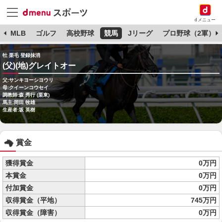
dメニュー
球
MLB
ゴルフ
高校野球
競馬
Jリーグ
プロ野球（2軍）
牡 栗毛 登録抹消
(父)(地)グレイトオー
父:サンキヨーシヨウリ
母:クイーンコウセイ
調教師:森 秀行 (栗東)
馬主:岡田 牧雄
生産者:坂 英樹
賞金
獲得賞金
0万円
本賞金
0万円
付加賞金
0万円
収得賞金（平地）
745万円
収得賞金（障害）
0万円