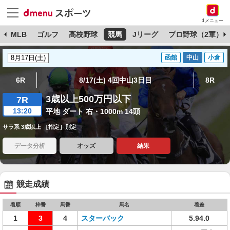
dメニュー
球
MLB
ゴルフ
高校野球
競馬
Jリーグ
プロ野球（2軍）
函館
中山
小倉
6R
8/17(土) 4回中山3日目
8R
3歳以上500万円以下
7R
13:20
平地 ダート 右・1000m 14頭
サラ系 3歳以上 ［指定］別定
データ分析
オッズ
結果
競走成績
着順
枠番
馬番
馬名
着差
1
3
4
スターバック
5.94.0