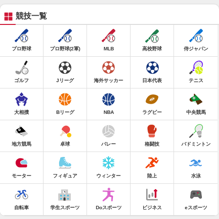
競技一覧
プロ野球
プロ野球(2軍)
MLB
高校野球
侍ジャパン
ゴルフ
Jリーグ
海外サッカー
日本代表
テニス
大相撲
Bリーグ
NBA
ラグビー
中央競馬
地方競馬
卓球
バレー
格闘技
バドミントン
モーター
フィギュア
ウィンター
陸上
水泳
自転車
学生スポーツ
Doスポーツ
ビジネス
eスポーツ