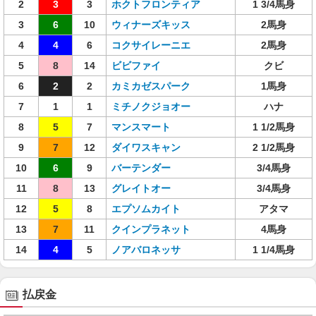
2
3
3
ホクトフロンティア
1 3/4馬身
3
6
10
ウィナーズキッス
2馬身
4
4
6
コクサイレーニエ
2馬身
5
8
14
ビビファイ
クビ
6
2
2
カミカゼスパーク
1馬身
7
1
1
ミチノクジョオー
ハナ
8
5
7
マンスマート
1 1/2馬身
9
7
12
ダイワスキャン
2 1/2馬身
10
6
9
バーテンダー
3/4馬身
11
8
13
グレイトオー
3/4馬身
12
5
8
エプソムカイト
アタマ
13
7
11
クインプラネット
4馬身
14
4
5
ノアバロネッサ
1 1/4馬身
払戻金