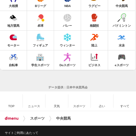
大相撲
Bリーグ
NBA
ラグビー
中央競馬
地方競馬
卓球
バレー
格闘技
バドミントン
モーター
フィギュア
ウィンター
陸上
水泳
自転車
学生スポーツ
Doスポーツ
ビジネス
eスポーツ
データ提供：日本中央競馬会
TOP
ニュース
天気
スポーツ
占い
すべて
スポーツ
中央競馬
サイトご利用にあたって