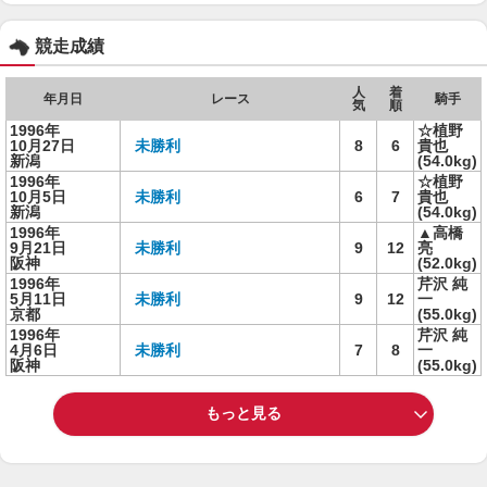
競走成績
人
着
年月日
レース
騎手
気
順
1996年
☆植野
10月27日
未勝利
8
6
貴也
新潟
(54.0kg)
1996年
☆植野
10月5日
未勝利
6
7
貴也
新潟
(54.0kg)
1996年
▲高橋
9月21日
未勝利
9
12
亮
阪神
(52.0kg)
1996年
芹沢 純
5月11日
未勝利
9
12
一
京都
(55.0kg)
1996年
芹沢 純
4月6日
未勝利
7
8
一
阪神
(55.0kg)
もっと見る