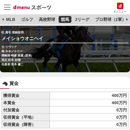
dメニュー
球
MLB
ゴルフ
高校野球
競馬
Jリーグ
プロ野球（2軍）
牡 鹿毛 登録抹消
メイショウオニヘイ
父:リヴリア
母:タキノトニー
調教師:領家 政蔵 (栗東)
馬主:松本 好雄
生産者:滝本 健二
賞金
獲得賞金
400万円
本賞金
400万円
付加賞金
0万円
収得賞金（平地）
0万円
収得賞金（障害）
0万円