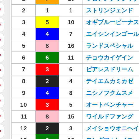
2
1
1
ストリンジェンド
3
5
10
オギブルービーナス
4
4
7
エイシンインゴール
5
8
16
ランドスペシャル
6
6
11
チョウカイゲイン
7
3
6
ピアレスドリーム
8
2
4
テイエムカミカゼ
9
4
8
ニシノフクムスメ
10
3
5
オートベンチャー
11
8
15
ワイルドファング
12
2
3
メイショウオニヘイ