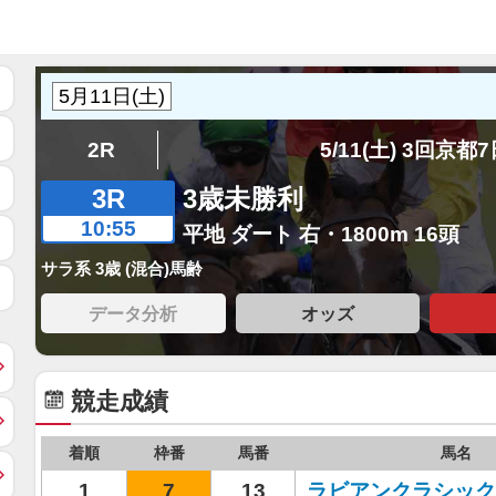
2R
5/11(土) 3回京都
3R
3歳未勝利
10:55
平地 ダート 右・1800m 16頭
サラ系 3歳 (混合)馬齢
データ分析
オッズ
競走成績
着順
枠番
馬番
馬名
1
7
13
ラビアンクラシック