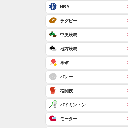
NBA
ラグビー
中央競馬
地方競馬
卓球
バレー
格闘技
バドミントン
モーター