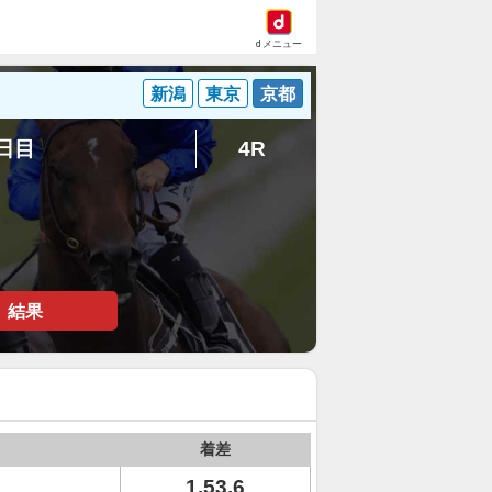
dメニュー
新潟
東京
京都
7日目
4R
結果
着差
1.53.6