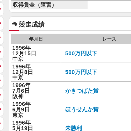
収得賞金（障害）
競走成績
年月日
レース
1996年
12月15日
500万円以下
中京
1996年
12月8日
500万円以下
中京
1996年
7月6日
かきつばた賞
阪神
1996年
6月9日
ほうせんか賞
東京
1996年
5月19日
未勝利