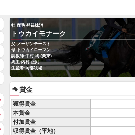
牡 鹿毛 登録抹消
トウカイモナーク
父:ノーザンテースト
母:トウカイローマン
調教師:中村 均 (栗東)
馬主:内村 正則
生産者:岡部牧場
賞金
獲得賞金
本賞金
付加賞金
収得賞金（平地）