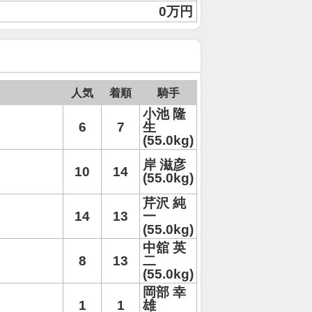
0万円
人気
着順
騎手
小池 隆
6
7
生
(55.0kg)
岸 滋彦
10
14
(55.0kg)
芹沢 純
14
13
一
(55.0kg)
中舘 英
8
13
二
(55.0kg)
岡部 幸
1
1
雄