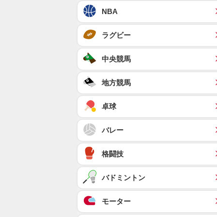
NBA
ラグビー
中央競馬
地方競馬
卓球
バレー
格闘技
バドミントン
モーター