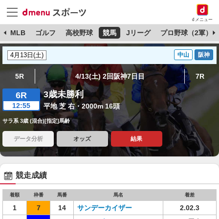
dメニュー
球
MLB
ゴルフ
高校野球
競馬
Jリーグ
プロ野球（2軍）
中山
阪神
5R
4/13(土) 2回阪神7日目
7R
3歳未勝利
6R
12:55
平地 芝 右・2000m 16頭
サラ系 3歳 (混合)[指定]馬齢
データ分析
オッズ
結果
競走成績
着順
枠番
馬番
馬名
着差
1
7
14
サンデーカイザー
2.02.3