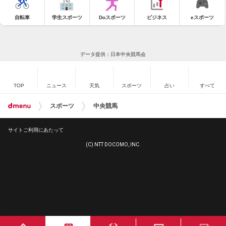
自転車
学生スポーツ
Doスポーツ
ビジネス
eスポーツ
データ提供：日本中央競馬会
TOP
ニュース
天気
スポーツ
占い
すべて
スポーツ
中央競馬
サイトご利用にあたって
(C) NTT DOCOMO, INC.