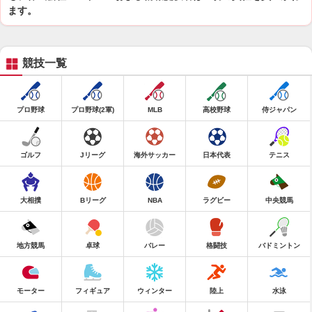
ます。
競技一覧
プロ野球
プロ野球(2軍)
MLB
高校野球
侍ジャパン
ゴルフ
Jリーグ
海外サッカー
日本代表
テニス
大相撲
Bリーグ
NBA
ラグビー
中央競馬
地方競馬
卓球
バレー
格闘技
バドミントン
モーター
フィギュア
ウィンター
陸上
水泳