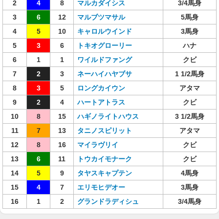
2
4
8
マルカダイシス
3/4馬身
3
6
12
マルブツマサル
5馬身
4
5
10
キャロルウインド
3馬身
5
3
6
トキオグローリー
ハナ
6
1
1
ワイルドファング
クビ
7
2
3
ネーハイハヤブサ
1 1/2馬身
8
3
5
ロングカイウン
アタマ
9
2
4
ハートアトラス
クビ
10
8
15
ハギノライトハウス
3 1/2馬身
11
7
13
タニノスピリット
アタマ
12
8
16
マイラヴリイ
クビ
13
6
11
トウカイモナーク
クビ
14
5
9
タヤスキャプテン
4馬身
15
4
7
エリモヒデオー
3馬身
16
1
2
グランドラディシュ
3/4馬身