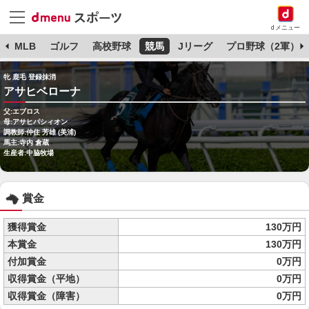
dメニュー
球
MLB
ゴルフ
高校野球
競馬
Jリーグ
プロ野球（2軍）
牝 鹿毛 登録抹消
アサヒベローナ
父:エブロス
母:アサヒパシィオン
調教師:仲住 芳雄 (美浦)
馬主:寺内 倉蔵
生産者:中脇牧場
賞金
獲得賞金
130万円
本賞金
130万円
付加賞金
0万円
収得賞金（平地）
0万円
収得賞金（障害）
0万円