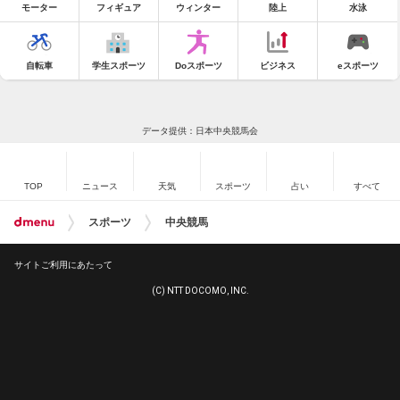
モーター
フィギュア
ウィンター
陸上
水泳
自転車
学生スポーツ
Doスポーツ
ビジネス
eスポーツ
データ提供：日本中央競馬会
TOP
ニュース
天気
スポーツ
占い
すべて
スポーツ
中央競馬
サイトご利用にあたって
(C) NTT DOCOMO, INC.