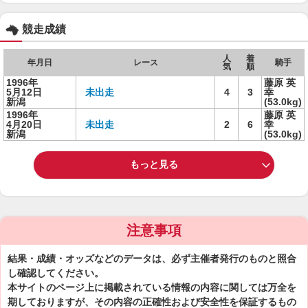
競走成績
人
着
年月日
レース
騎手
気
順
1996年
藤原 英
5月12日
未出走
4
3
幸
新潟
(53.0kg)
1996年
藤原 英
4月20日
未出走
2
6
幸
新潟
(53.0kg)
もっと見る
注意事項
結果・成績・オッズなどのデータは、必ず主催者発行のものと照合
し確認してください。
本サイトのページ上に掲載されている情報の内容に関しては万全を
期しておりますが、その内容の正確性および安全性を保証するもの