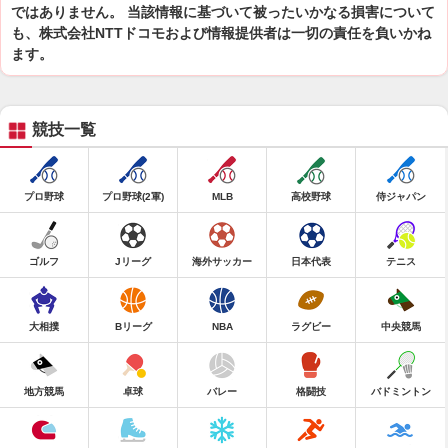
ではありません。 当該情報に基づいて被ったいかなる損害について
も、株式会社NTTドコモおよび情報提供者は一切の責任を負いかね
ます。
競技一覧
プロ野球
プロ野球(2軍)
MLB
高校野球
侍ジャパン
ゴルフ
Jリーグ
海外サッカー
日本代表
テニス
大相撲
Bリーグ
NBA
ラグビー
中央競馬
地方競馬
卓球
バレー
格闘技
バドミントン