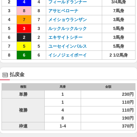
2
4
4
フィールドランナー
3/4馬身
3
8
8
アサヒベローナ
7馬身
4
7
7
メイショウランザン
3馬身
5
3
3
ルックルックルック
5馬身
6
2
2
エキサイトシチー
3馬身
7
5
5
ユーセイインパルス
5馬身
8
6
6
イシノジェイボーイ
2 1/2馬身
払戻金
種類
馬番
金額
単勝
1
230円
1
110円
複勝
4
110円
8
190円
枠連
1-4
370円