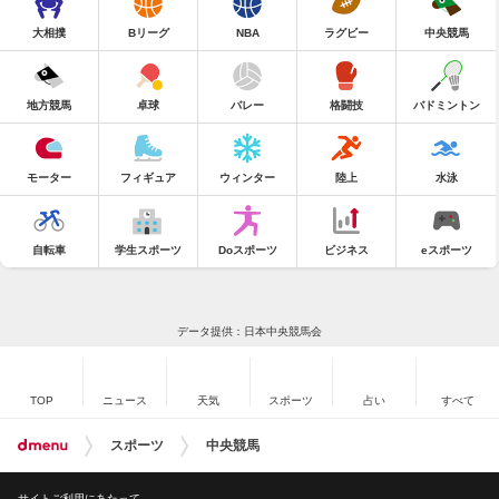
大相撲
Bリーグ
NBA
ラグビー
中央競馬
地方競馬
卓球
バレー
格闘技
バドミントン
モーター
フィギュア
ウィンター
陸上
水泳
自転車
学生スポーツ
Doスポーツ
ビジネス
eスポーツ
データ提供：日本中央競馬会
TOP
ニュース
天気
スポーツ
占い
すべて
スポーツ
中央競馬
サイトご利用にあたって