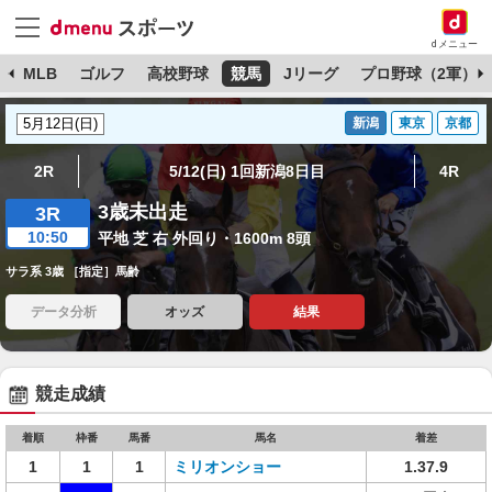
dメニュー
球
MLB
ゴルフ
高校野球
競馬
Jリーグ
プロ野球（2軍）
新潟
東京
京都
2R
5/12(日) 1回新潟8日目
4R
3歳未出走
3R
10:50
平地 芝 右 外回り・1600m 8頭
サラ系 3歳 ［指定］馬齢
データ分析
オッズ
結果
競走成績
着順
枠番
馬番
馬名
着差
1
1
1
ミリオンショー
1.37.9