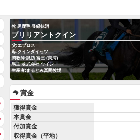
牝 黒鹿毛 登録抹消
ブリリアントクイン
父:エブロス
母:クインダイセツ
調教師:諏訪 富三 (美浦)
馬主:株式会社 ウイン
生産者:まるとみ冨岡牧場
賞金
獲得賞金
本賞金
付加賞金
収得賞金（平地）