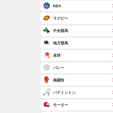
NBA
ラグビー
中央競馬
地方競馬
卓球
バレー
格闘技
バドミントン
モーター