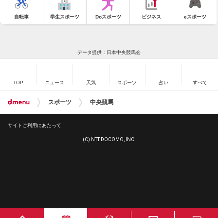
自転車
学生スポーツ
Doスポーツ
ビジネス
eスポーツ
データ提供：日本中央競馬会
TOP
ニュース
天気
スポーツ
占い
すべて
スポーツ
中央競馬
サイトご利用にあたって
(C) NTT DOCOMO, INC.