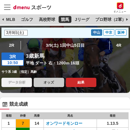
dメニュー
球
MLB
ゴルフ
高校野球
競馬
Jリーグ
プロ野球（2軍）
中山
中京
阪神
2R
3/9(土) 1回中山5日目
4R
3歳新馬
3R
10:50
平地 ダート 右・1200m 16頭
サラ系 3歳 ［指定］馬齢
データ分析
オッズ
結果
競走成績
着順
枠番
馬番
馬名
着差
1
7
14
オンワードモンロー
1.13.5