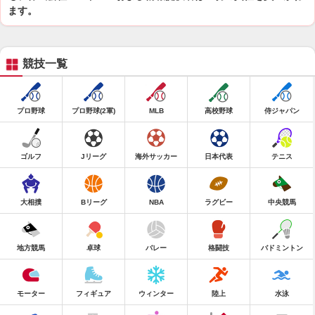
ます。
競技一覧
プロ野球
プロ野球(2軍)
MLB
高校野球
侍ジャパン
ゴルフ
Jリーグ
海外サッカー
日本代表
テニス
大相撲
Bリーグ
NBA
ラグビー
中央競馬
地方競馬
卓球
バレー
格闘技
バドミントン
モーター
フィギュア
ウィンター
陸上
水泳