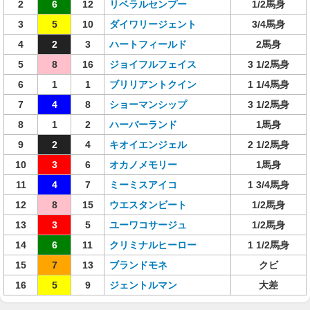
2
6
12
リベラルセンプー
1/2馬身
3
5
10
ダイワリージェント
3/4馬身
4
2
3
ハートフィールド
2馬身
5
8
16
ジョイフルフェイス
3 1/2馬身
6
1
1
ブリリアントクイン
1 1/4馬身
7
4
8
ショーマンシップ
3 1/2馬身
8
1
2
ハーバーランド
1馬身
9
2
4
キオイエンジェル
2 1/2馬身
10
3
6
オカノメモリー
1馬身
11
4
7
ミーミスアイコ
1 3/4馬身
12
8
15
ウエスタンビート
1/2馬身
13
3
5
ユーワコサージュ
1/2馬身
14
6
11
クリミナルヒーロー
1 1/2馬身
15
7
13
ブランドモネ
クビ
16
5
9
ジェントルマン
大差