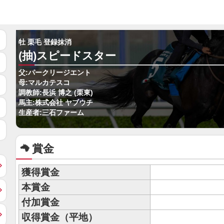
牡 栗毛 登録抹消
(抽)スピードスター
父:パークリージエント
母:マルカテスコ
調教師:長浜 博之 (栗東)
馬主:株式会社 ヤブウチ
生産者:三石ファーム
賞金
獲得賞金
本賞金
付加賞金
収得賞金（平地）