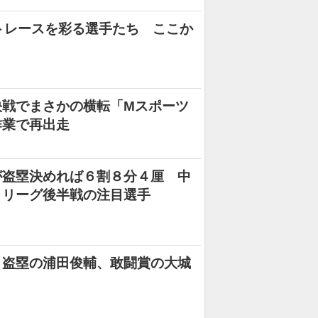
トレースを彩る選手たち ここか
決戦でまさかの横転「Mスポーツ
作業で再出走
が盗塁決めれば６割８分４厘 中
・リーグ後半戦の注目選手
３盗塁の浦田俊輔、敢闘賞の大城