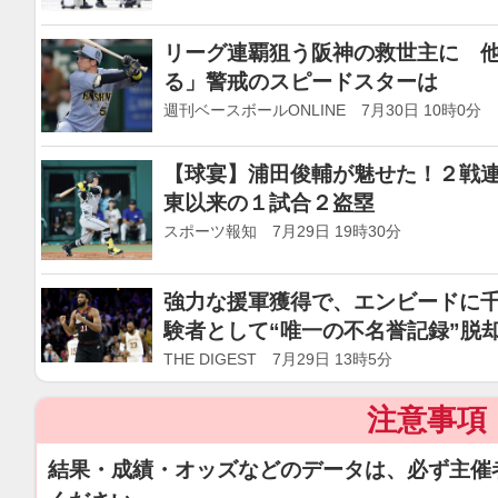
リーグ連覇狙う阪神の救世主に 
る」警戒のスピードスターは
週刊ベースボールONLINE 7月30日 10時0分
【球宴】浦田俊輔が魅せた！２戦
東以来の１試合２盗塁
スポーツ報知 7月29日 19時30分
強力な援軍獲得で、エンビードに千
験者として“唯一の不名誉記録”脱却
THE DIGEST 7月29日 13時5分
注意事項
結果・成績・オッズなどのデータは、必ず主催