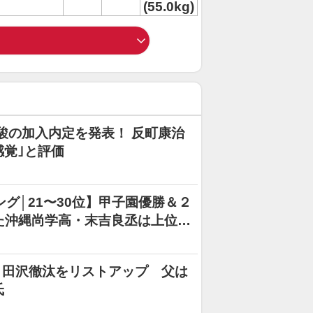
(55.0kg)
駿の加入内定を発表！ 反町康治
感覚｣と評価
ング│21〜30位】甲子園優勝＆２
した沖縄尚学高・末吉良丞は上位指
・田沢徹汰をリストアップ 父は
氏