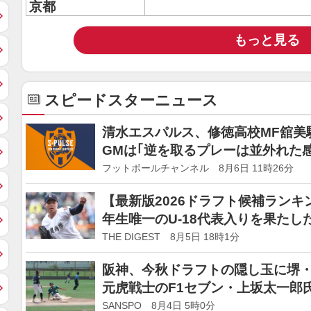
京都
もっと見る
スピードスターニュース
清水エスパルス、修徳高校MF舘美
GMは｢逆を取るプレーは並外れた
フットボールチャンネル 8月6日 11時26分
【最新版2026ドラフト候補ランキ
年生唯一のU-18代表入りを果た
名なるか＜SLUGGER＞
THE DIGEST 8月5日 18時1分
阪神、今秋ドラフトの隠し玉に堺
元虎戦士のF1セブン・上坂太一郎
SANSPO 8月4日 5時0分