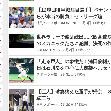
【12球団後半戦注目選手】ペナン
らが本当の勝負｜セ・リーグ編
週刊ベースボールONLINE 8月3日 11時0分
世界ラリーで波乱続出…北欧高速
のメカニックたちに感謝」決死の
ABEMA TIMES 8月2日 17時22分
「走る巨人」の象徴だ！浦田俊輔
日は石川昂を中心に大逆襲へ…セ
スポーツ報知 7月31日 6時0分
【巨人】球宴終えた選手が帰京 
卓三ら
日刊スポーツ 7月30日 12時8分