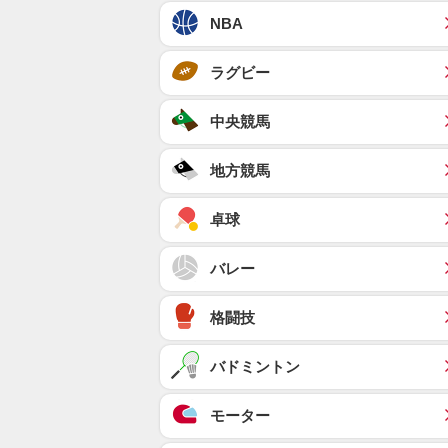
NBA
ラグビー
中央競馬
地方競馬
卓球
バレー
格闘技
バドミントン
モーター