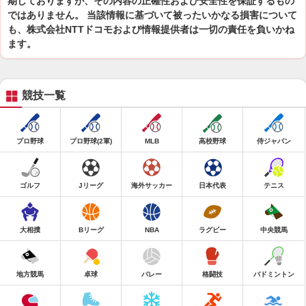
期しておりますが、その内容の正確性および安全性を保証するもの
ではありません。 当該情報に基づいて被ったいかなる損害について
も、株式会社NTTドコモおよび情報提供者は一切の責任を負いかね
ます。
競技一覧
プロ野球
プロ野球(2軍)
MLB
高校野球
侍ジャパン
ゴルフ
Jリーグ
海外サッカー
日本代表
テニス
大相撲
Bリーグ
NBA
ラグビー
中央競馬
地方競馬
卓球
バレー
格闘技
バドミントン