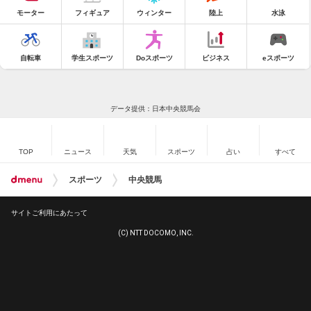
モーター
フィギュア
ウィンター
陸上
水泳
自転車
学生スポーツ
Doスポーツ
ビジネス
eスポーツ
データ提供：日本中央競馬会
TOP
ニュース
天気
スポーツ
占い
すべて
スポーツ
中央競馬
サイトご利用にあたって
(C) NTT DOCOMO, INC.