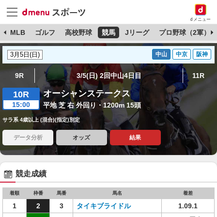
dメニュー
球
MLB
ゴルフ
高校野球
競馬
Jリーグ
プロ野球（2軍）
中山
中京
阪神
9R
3/5(日) 2回中山4日目
11R
オーシャンステークス
10R
15:00
平地 芝 右 外回り・1200m 15頭
サラ系 4歳以上 (混合)(指定)別定
データ分析
オッズ
結果
競走成績
着順
枠番
馬番
馬名
着差
1
2
3
タイキブライドル
1.09.1