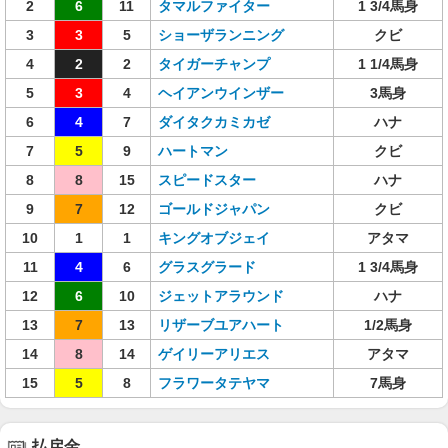
2
6
11
タマルファイター
1 3/4馬身
3
3
5
ショーザランニング
クビ
4
2
2
タイガーチャンプ
1 1/4馬身
5
3
4
ヘイアンウインザー
3馬身
6
4
7
ダイタクカミカゼ
ハナ
7
5
9
ハートマン
クビ
8
8
15
スピードスター
ハナ
9
7
12
ゴールドジャパン
クビ
10
1
1
キングオブジェイ
アタマ
11
4
6
グラスグラード
1 3/4馬身
12
6
10
ジェットアラウンド
ハナ
13
7
13
リザーブユアハート
1/2馬身
14
8
14
ゲイリーアリエス
アタマ
15
5
8
フラワータテヤマ
7馬身
払戻金