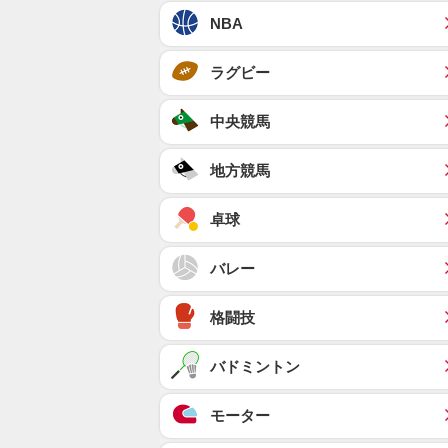
NBA
ラグビー
中央競馬
地方競馬
卓球
バレー
格闘技
バドミントン
モーター