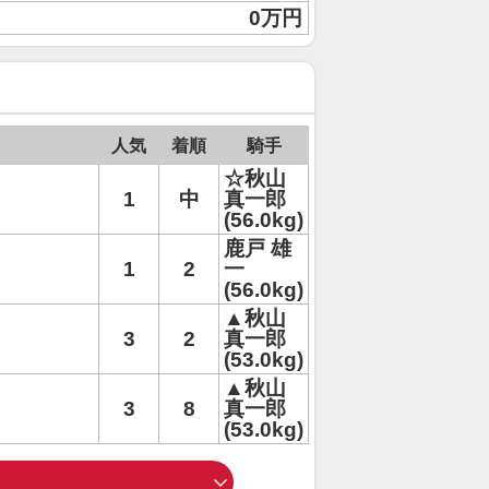
0万円
人気
着順
騎手
☆秋山
1
中
真一郎
(56.0kg)
鹿戸 雄
1
2
一
(56.0kg)
▲秋山
3
2
真一郎
(53.0kg)
▲秋山
3
8
真一郎
(53.0kg)