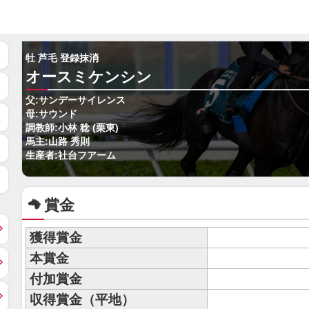
牡 芦毛 登録抹消
オースミケンシン
父:サンデーサイレンス
母:サウンド
調教師:小林 稔 (栗東)
馬主:山路 秀則
生産者:社台フアーム
賞金
獲得賞金
本賞金
付加賞金
収得賞金（平地）