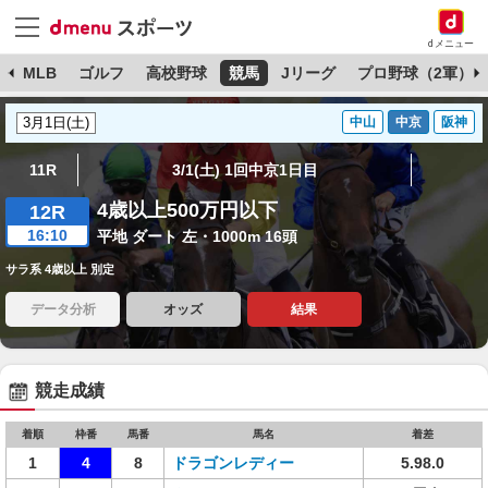
dメニュー
球
MLB
ゴルフ
高校野球
競馬
Jリーグ
プロ野球（2軍）
中山
中京
阪神
11R
3/1(土) 1回中京1日目
4歳以上500万円以下
12R
16:10
平地 ダート 左・1000m 16頭
サラ系 4歳以上 別定
データ分析
オッズ
結果
競走成績
着順
枠番
馬番
馬名
着差
1
4
8
ドラゴンレディー
5.98.0