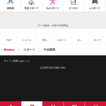
自転車
学生スポーツ
Doスポーツ
ビジネス
eスポーツ
データ提供：日本中央競馬会
TOP
ニュース
天気
スポーツ
占い
すべて
スポーツ
中央競馬
サイトご利用にあたって
(C) NTT DOCOMO, INC.