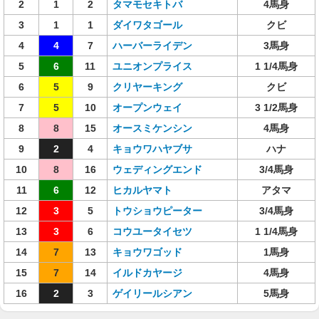
2
1
2
タマモセキトバ
4馬身
3
1
1
ダイワタゴール
クビ
4
4
7
ハーバーライデン
3馬身
5
6
11
ユニオンプライス
1 1/4馬身
6
5
9
クリヤーキング
クビ
7
5
10
オープンウェイ
3 1/2馬身
8
8
15
オースミケンシン
4馬身
9
2
4
キョウワハヤブサ
ハナ
10
8
16
ウェディングエンド
3/4馬身
11
6
12
ヒカルヤマト
アタマ
12
3
5
トウショウピーター
3/4馬身
13
3
6
コウユータイセツ
1 1/4馬身
14
7
13
キョウワゴッド
1馬身
15
7
14
イルドカヤージ
4馬身
16
2
3
ゲイリールシアン
5馬身