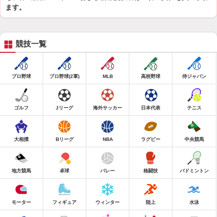
ます。
競技一覧
プロ野球
プロ野球(2軍)
MLB
高校野球
侍ジャパン
ゴルフ
Jリーグ
海外サッカー
日本代表
テニス
大相撲
Bリーグ
NBA
ラグビー
中央競馬
地方競馬
卓球
バレー
格闘技
バドミントン
モーター
フィギュア
ウィンター
陸上
水泳