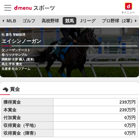
dメニュー
球
MLB
ゴルフ
高校野球
競馬
Jリーグ
プロ野球（2軍）
牡 鹿毛 登録抹消
エイシンノーガン
父:ノーザンテースト
母:リツクサンブル
調教師:太宰 義人 (栗東)
馬主:平井 豊光
生産者:社台フアーム
賞金
獲得賞金
239万円
本賞金
239万円
付加賞金
0万円
収得賞金（平地）
0万円
収得賞金（障害）
0万円