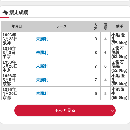
競走成績
人
着
年月日
レース
騎手
気
順
1996年
小池 隆
6月23日
未勝利
8
4
生
阪神
(55.0kg)
1996年
▲常石
6月8日
未勝利
3
6
勝義
中京
(52.0kg)
1996年
▲常石
5月26日
未勝利
7
6
勝義
中京
(52.0kg)
1996年
小池 隆
5月5日
未勝利
7
4
生
京都
(55.0kg)
1996年
小池 隆
4月20日
未勝利
6
8
生
京都
(55.0kg)
もっと見る