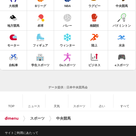
大相撲
Bリーグ
NBA
ラグビー
中央競馬
地方競馬
卓球
バレー
格闘技
バドミントン
モーター
フィギュア
ウィンター
陸上
水泳
自転車
学生スポーツ
Doスポーツ
ビジネス
eスポーツ
データ提供：日本中央競馬会
TOP
ニュース
天気
スポーツ
占い
すべて
スポーツ
中央競馬
サイトご利用にあたって