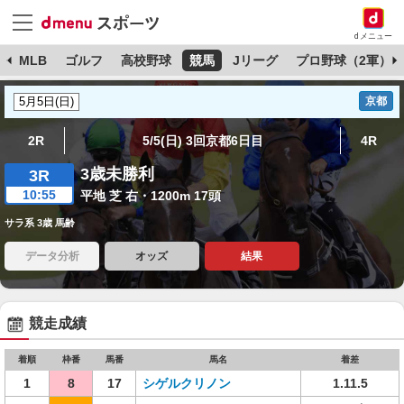
dメニュー
球
MLB
ゴルフ
高校野球
競馬
Jリーグ
プロ野球（2軍）
京都
2R
5/5(日) 3回京都6日目
4R
3歳未勝利
3R
10:55
平地 芝 右・1200m 17頭
サラ系 3歳 馬齢
データ分析
オッズ
結果
競走成績
着順
枠番
馬番
馬名
着差
1
8
17
シゲルクリノン
1.11.5