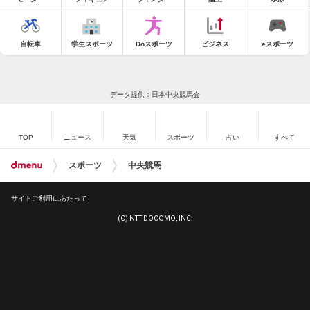
自転車
学生スポーツ
Doスポーツ
ビジネス
eスポーツ
データ提供：日本中央競馬会
TOP
ニュース
天気
スポーツ
占い
すべて
スポーツ
中央競馬
サイトご利用にあたって
(C) NTT DOCOMO, INC.