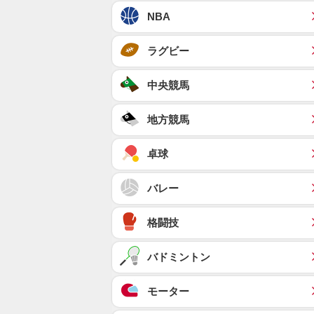
NBA
ラグビー
中央競馬
地方競馬
卓球
バレー
格闘技
バドミントン
モーター