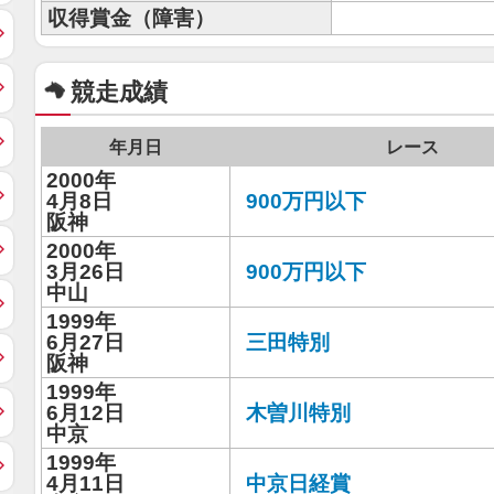
収得賞金（障害）
競走成績
年月日
レース
2000年
4月8日
900万円以下
阪神
2000年
3月26日
900万円以下
中山
1999年
6月27日
三田特別
阪神
1999年
6月12日
木曽川特別
中京
1999年
4月11日
中京日経賞