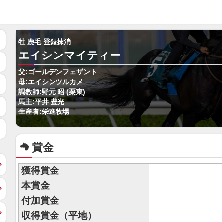
牡 鹿毛 登録抹消
エイシンマイティー
父:ゴールデンフェザント
母:エイシンツルカメ
調教師:野元 昭 (栗東)
馬主:平井 豊光
生産者:栄進牧場
賞金
獲得賞金
本賞金
付加賞金
収得賞金（平地）