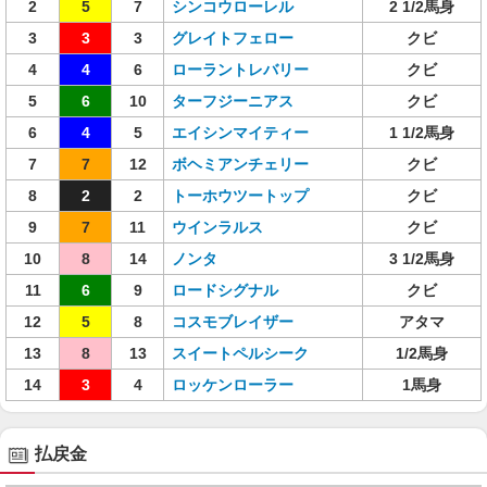
2
5
7
シンコウローレル
2 1/2馬身
3
3
3
グレイトフェロー
クビ
4
4
6
ローラントレバリー
クビ
5
6
10
ターフジーニアス
クビ
6
4
5
エイシンマイティー
1 1/2馬身
7
7
12
ボヘミアンチェリー
クビ
8
2
2
トーホウツートップ
クビ
9
7
11
ウインラルス
クビ
10
8
14
ノンタ
3 1/2馬身
11
6
9
ロードシグナル
クビ
12
5
8
コスモブレイザー
アタマ
13
8
13
スイートペルシーク
1/2馬身
14
3
4
ロッケンローラー
1馬身
払戻金