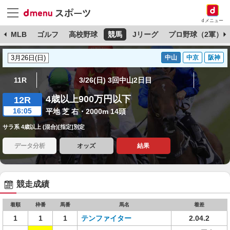
dメニュー
球
MLB
ゴルフ
高校野球
競馬
Jリーグ
プロ野球（2軍）
中山
中京
阪神
11R
3/26(日) 3回中山2日目
4歳以上900万円以下
12R
16:05
平地 芝 右・2000m 14頭
サラ系 4歳以上 (混合)[指定]別定
データ分析
オッズ
結果
競走成績
着順
枠番
馬番
馬名
着差
1
1
1
テンファイター
2.04.2