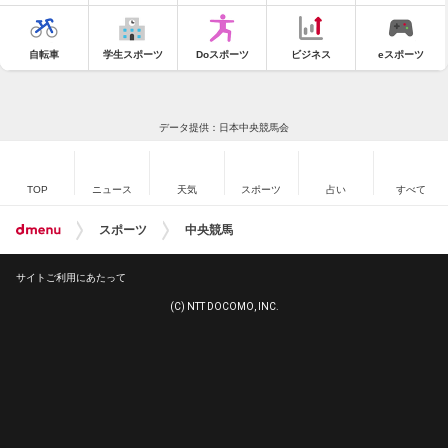
自転車
学生スポーツ
Doスポーツ
ビジネス
eスポーツ
データ提供：日本中央競馬会
TOP
ニュース
天気
スポーツ
占い
すべて
スポーツ
中央競馬
サイトご利用にあたって
(C) NTT DOCOMO, INC.