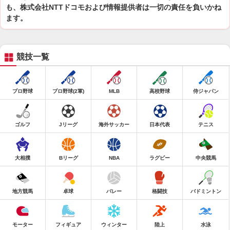
も、株式会社NTTドコモおよび情報提供者は一切の責任を負いかね
ます。
競技一覧
プロ野球
プロ野球(2軍)
MLB
高校野球
侍ジャパン
ゴルフ
Jリーグ
海外サッカー
日本代表
テニス
大相撲
Bリーグ
NBA
ラグビー
中央競馬
地方競馬
卓球
バレー
格闘技
バドミントン
モーター
フィギュア
ウィンター
陸上
水泳