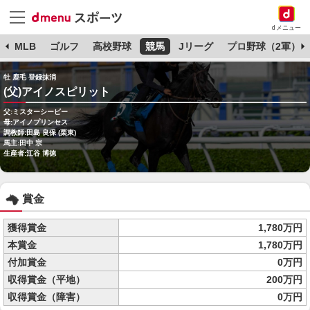
dメニュー
球
MLB
ゴルフ
高校野球
競馬
Jリーグ
プロ野球（2軍）
牡 鹿毛 登録抹消
(父)アイノスピリット
父:ミスターシービー
母:アイノプリンセス
調教師:田島 良保 (栗東)
馬主:田中 宗
生産者:江谷 博徳
賞金
獲得賞金
1,780万円
本賞金
1,780万円
付加賞金
0万円
収得賞金（平地）
200万円
収得賞金（障害）
0万円