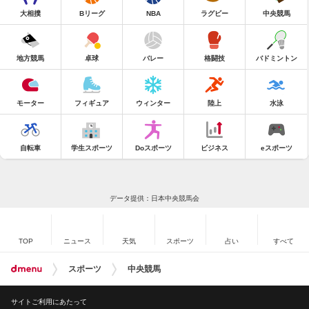
大相撲
Bリーグ
NBA
ラグビー
中央競馬
地方競馬
卓球
バレー
格闘技
バドミントン
モーター
フィギュア
ウィンター
陸上
水泳
自転車
学生スポーツ
Doスポーツ
ビジネス
eスポーツ
データ提供：日本中央競馬会
TOP
ニュース
天気
スポーツ
占い
すべて
スポーツ
中央競馬
サイトご利用にあたって