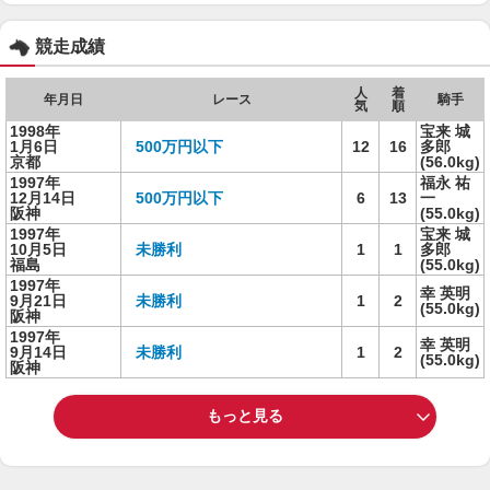
競走成績
人
着
年月日
レース
騎手
気
順
1998年
宝来 城
1月6日
500万円以下
12
16
多郎
京都
(56.0kg)
1997年
福永 祐
12月14日
500万円以下
6
13
一
阪神
(55.0kg)
1997年
宝来 城
10月5日
未勝利
1
1
多郎
福島
(55.0kg)
1997年
幸 英明
9月21日
未勝利
1
2
(55.0kg)
阪神
1997年
幸 英明
9月14日
未勝利
1
2
(55.0kg)
阪神
もっと見る