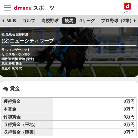
dメニュー
球
MLB
ゴルフ
高校野球
競馬
Jリーグ
プロ野球（2軍）
牡 黒鹿毛 登録抹消
(父)ニューシティワープ
父:ウインザーノツト
母:コスモトウシヨウ
調教師:西橋 豊治 (栗東)
馬主:松屋 隆士
生産者:風間 武
賞金
獲得賞金
0万円
本賞金
0万円
付加賞金
0万円
収得賞金（平地）
0万円
収得賞金（障害）
0万円