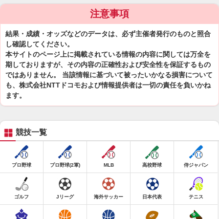
注意事項
結果・成績・オッズなどのデータは、必ず主催者発行のものと照合
し確認してください。
本サイトのページ上に掲載されている情報の内容に関しては万全を
期しておりますが、その内容の正確性および安全性を保証するもの
ではありません。 当該情報に基づいて被ったいかなる損害について
も、株式会社NTTドコモおよび情報提供者は一切の責任を負いかね
ます。
競技一覧
プロ野球
プロ野球(2軍)
MLB
高校野球
侍ジャパン
ゴルフ
Jリーグ
海外サッカー
日本代表
テニス