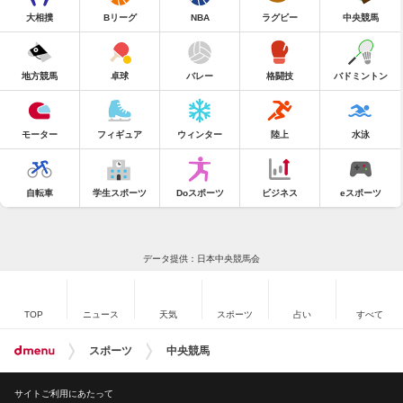
大相撲
Bリーグ
NBA
ラグビー
中央競馬
地方競馬
卓球
バレー
格闘技
バドミントン
モーター
フィギュア
ウィンター
陸上
水泳
自転車
学生スポーツ
Doスポーツ
ビジネス
eスポーツ
データ提供：日本中央競馬会
TOP
ニュース
天気
スポーツ
占い
すべて
スポーツ
中央競馬
サイトご利用にあたって