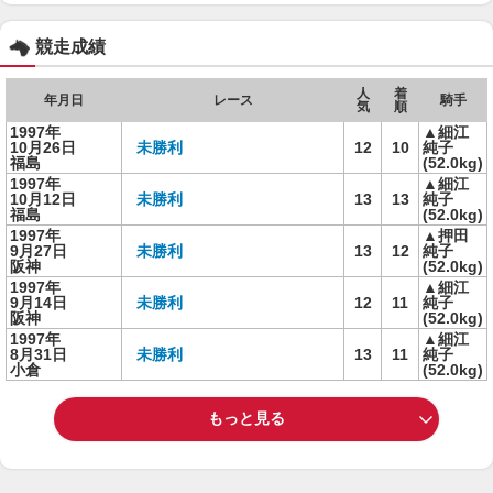
競走成績
人
着
年月日
レース
騎手
気
順
1997年
▲細江
10月26日
未勝利
12
10
純子
福島
(52.0kg)
1997年
▲細江
10月12日
未勝利
13
13
純子
福島
(52.0kg)
1997年
▲押田
9月27日
未勝利
13
12
純子
阪神
(52.0kg)
1997年
▲細江
9月14日
未勝利
12
11
純子
阪神
(52.0kg)
1997年
▲細江
8月31日
未勝利
13
11
純子
小倉
(52.0kg)
もっと見る