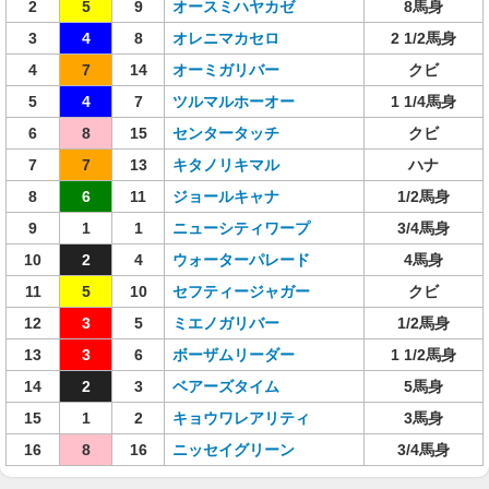
2
5
9
オースミハヤカゼ
8馬身
3
4
8
オレニマカセロ
2 1/2馬身
4
7
14
オーミガリバー
クビ
5
4
7
ツルマルホーオー
1 1/4馬身
6
8
15
センタータッチ
クビ
7
7
13
キタノリキマル
ハナ
8
6
11
ジョールキャナ
1/2馬身
9
1
1
ニューシティワープ
3/4馬身
10
2
4
ウォーターパレード
4馬身
11
5
10
セフティージャガー
クビ
12
3
5
ミエノガリバー
1/2馬身
13
3
6
ボーザムリーダー
1 1/2馬身
14
2
3
ベアーズタイム
5馬身
15
1
2
キョウワレアリティ
3馬身
16
8
16
ニッセイグリーン
3/4馬身