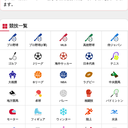
ます。
競技一覧
プロ野球
プロ野球(2軍)
MLB
高校野球
侍ジャパン
ゴルフ
Jリーグ
海外サッカー
日本代表
テニス
大相撲
Bリーグ
NBA
ラグビー
中央競馬
地方競馬
卓球
バレー
格闘技
バドミントン
モーター
フィギュア
ウィンター
陸上
水泳