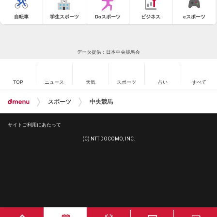
自転車
学生スポーツ
Doスポーツ
ビジネス
eスポーツ
データ提供：日本中央競馬会
TOP
ニュース
天気
スポーツ
占い
すべて
スポーツ
中央競馬
サイトご利用にあたって
(C) NTT DOCOMO, INC.