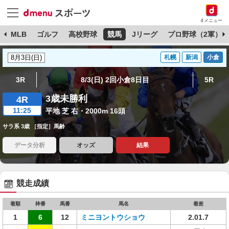
dメニュー
球
MLB
ゴルフ
高校野球
競馬
Jリーグ
プロ野球（2軍）
札幌
新潟
小倉
3R
8/3(日) 2回小倉8日目
5R
3歳未勝利
4R
11:25
平地 芝 右・2000m 16頭
サラ系 3歳 ［指定］馬齢
データ分析
オッズ
結果
競走成績
着順
枠番
馬番
馬名
着差
1
6
12
ミニヨントウショウ
2.01.7