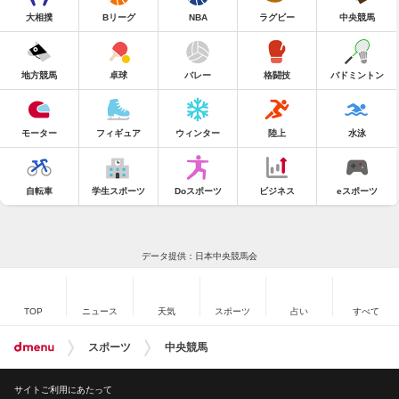
大相撲
Bリーグ
NBA
ラグビー
中央競馬
地方競馬
卓球
バレー
格闘技
バドミントン
モーター
フィギュア
ウィンター
陸上
水泳
自転車
学生スポーツ
Doスポーツ
ビジネス
eスポーツ
データ提供：日本中央競馬会
TOP
ニュース
天気
スポーツ
占い
すべて
スポーツ
中央競馬
サイトご利用にあたって