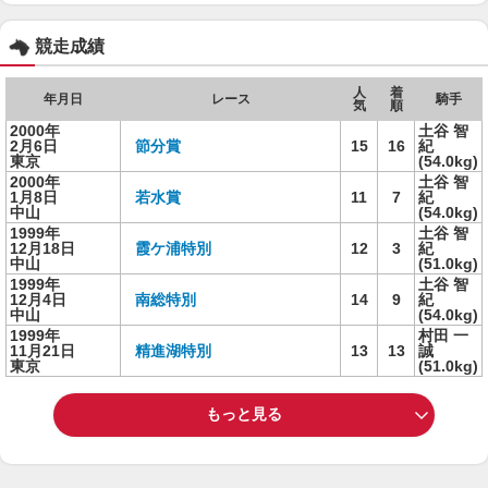
競走成績
人
着
年月日
レース
騎手
気
順
2000年
土谷 智
2月6日
節分賞
15
16
紀
東京
(54.0kg)
2000年
土谷 智
1月8日
若水賞
11
7
紀
中山
(54.0kg)
1999年
土谷 智
12月18日
霞ケ浦特別
12
3
紀
中山
(51.0kg)
1999年
土谷 智
12月4日
南総特別
14
9
紀
中山
(54.0kg)
1999年
村田 一
11月21日
精進湖特別
13
13
誠
東京
(51.0kg)
もっと見る