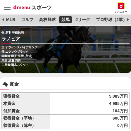
dメニュー
球
MLB
ゴルフ
高校野球
競馬
Jリーグ
プロ野球（2軍）
牝 鹿毛 登録抹消
ラノビア
父:オウインスパイアリング
母:ニツソウブラツク
調教師:田子 冬樹 (美浦)
馬主:渡邉 満男
生産者:清水スタッド
賞金
獲得賞金
5,089万円
本賞金
4,985万円
付加賞金
104万円
収得賞金（平地）
600万円
収得賞金（障害）
0万円