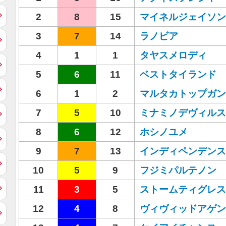
2
8
15
マイネルジェイソン
3
7
14
ラノビア
4
1
1
タヤスメロディ
5
6
11
ベストタイランド
6
1
2
マルタカトップガン
7
5
10
ミナミノデヴィルス
8
6
12
ホシノユメ
9
7
13
インディペンデンス
10
5
9
フジミパルテノン
11
3
5
ストームティグレス
12
4
8
ヴィヴィッドアゲン