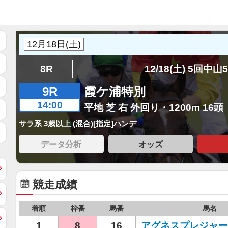
8R
12/18(土) 5回中山
9R
霞ケ浦特別
14:00
平地 芝 右 外回り・1200m 16頭
サラ系 3歳以上 (混合)[指定]ハンデ
データ分析
オッズ
競走成績
着順
枠番
馬番
馬名
1
8
16
アグネスプレジャー