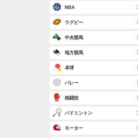
NBA
ラグビー
中央競馬
地方競馬
卓球
バレー
格闘技
バドミントン
モーター