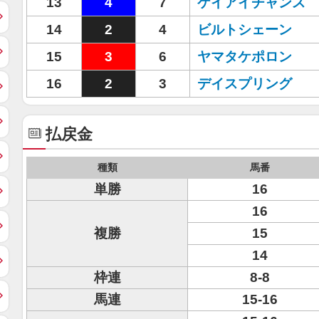
13
4
7
ケイアイチャンス
14
2
4
ビルトシェーン
15
3
6
ヤマタケポロン
16
2
3
デイスプリング
払戻金
種類
馬番
単勝
16
16
複勝
15
14
枠連
8-8
馬連
15-16