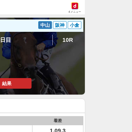
dメニュー
中山
阪神
小倉
5日目
10R
結果
着差
1.09.3