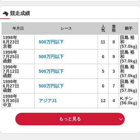
競走成績
人
着
年月日
レース
騎手
気
順
1998年
田島 裕
8月23日
500万円以下
11
8
和
京都
(57.0kg)
1998年
田島 裕
7月25日
500万円以下
6
9
和
函館
(57.0kg)
1998年
田島 裕
7月12日
500万円以下
5
3
和
函館
(57.0kg)
1998年
田島 裕
6月27日
500万円以下
6
7
和
函館
(57.0kg)
1998年
K.チン
5月30日
アジアJ1
12
4
(56.0kg)
中京
もっと見る