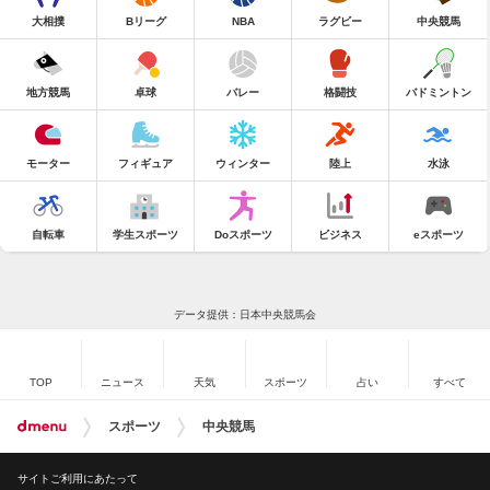
大相撲
Bリーグ
NBA
ラグビー
中央競馬
地方競馬
卓球
バレー
格闘技
バドミントン
モーター
フィギュア
ウィンター
陸上
水泳
自転車
学生スポーツ
Doスポーツ
ビジネス
eスポーツ
データ提供：日本中央競馬会
TOP
ニュース
天気
スポーツ
占い
すべて
スポーツ
中央競馬
サイトご利用にあたって