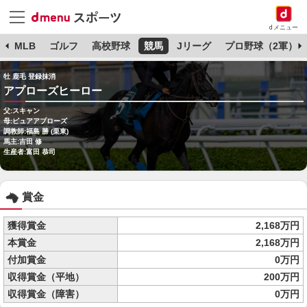
dメニュー
球
MLB
ゴルフ
高校野球
競馬
Jリーグ
プロ野球（2軍）
牡 鹿毛 登録抹消
アプローズヒーロー
父:スキャン
母:ピュアアプローズ
調教師:福島 勝 (栗東)
馬主:吉田 修
生産者:富田 恭司
賞金
獲得賞金
2,168万円
本賞金
2,168万円
付加賞金
0万円
収得賞金（平地）
200万円
収得賞金（障害）
0万円