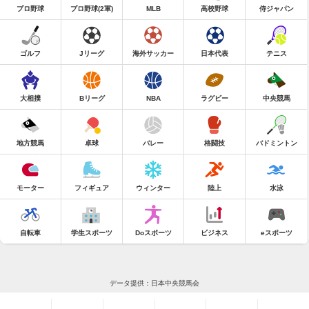
プロ野球
プロ野球(2軍)
MLB
高校野球
侍ジャパン
ゴルフ
Jリーグ
海外サッカー
日本代表
テニス
大相撲
Bリーグ
NBA
ラグビー
中央競馬
地方競馬
卓球
バレー
格闘技
バドミントン
モーター
フィギュア
ウィンター
陸上
水泳
自転車
学生スポーツ
Doスポーツ
ビジネス
eスポーツ
データ提供：日本中央競馬会