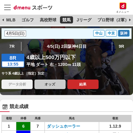
dメニュー
球
MLB
ゴルフ
高校野球
競馬
Jリーグ
プロ野球（2軍）
中山
中京
阪神
7R
4/5(日) 2回阪神4日目
9R
4歳以上500万円以下
8R
13:55
平地 ダート 右・1200m 11頭
サラ系 4歳以上 ［指定］別定
データ分析
オッズ
結果
競走成績
着順
枠番
馬番
馬名
着差
1
6
7
ダッシュホーラー
1.12.9