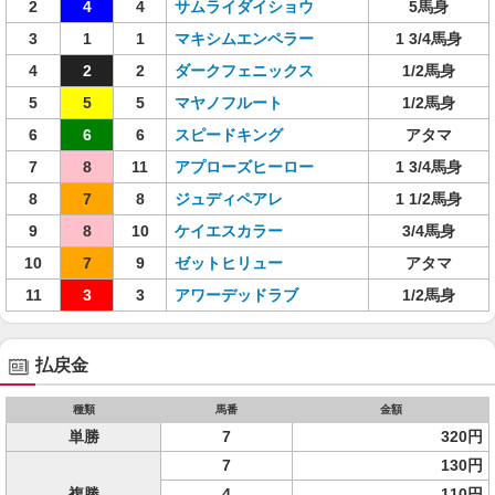
2
4
4
サムライダイショウ
5馬身
3
1
1
マキシムエンペラー
1 3/4馬身
4
2
2
ダークフェニックス
1/2馬身
5
5
5
マヤノフルート
1/2馬身
6
6
6
スピードキング
アタマ
7
8
11
アプローズヒーロー
1 3/4馬身
8
7
8
ジュディペアレ
1 1/2馬身
9
8
10
ケイエスカラー
3/4馬身
10
7
9
ゼットヒリュー
アタマ
11
3
3
アワーデッドラブ
1/2馬身
払戻金
種類
馬番
金額
単勝
7
320円
7
130円
複勝
4
110円