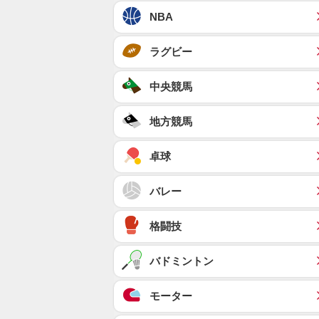
NBA
ラグビー
中央競馬
地方競馬
卓球
バレー
格闘技
バドミントン
モーター