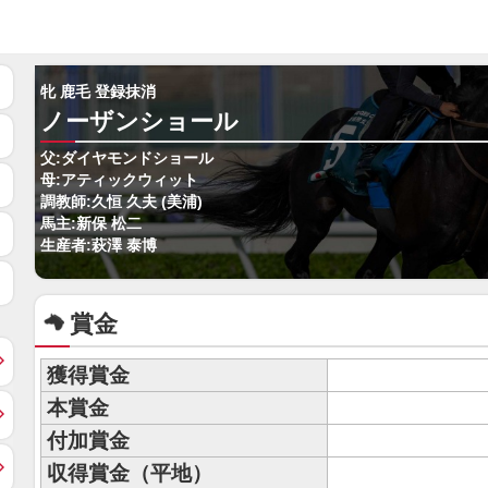
牝 鹿毛 登録抹消
ノーザンショール
父:ダイヤモンドショール
母:アティックウィット
調教師:久恒 久夫 (美浦)
馬主:新保 松二
生産者:萩澤 泰博
賞金
獲得賞金
本賞金
付加賞金
収得賞金（平地）