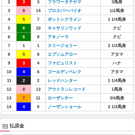
2
3
3
フラワータテヤマ
3馬身
3
8
14
プロスパーバイオ
1/2馬身
4
5
7
ポットシクラメン
1 1/4馬身
5
6
10
キャサリンウッド
クビ
6
6
9
アキノーラ
クビ
7
1
1
スリージョリー
2 1/2馬身
8
5
8
エプソムアロー
アタマ
9
3
4
ファビュリスト
ハナ
10
4
6
ゴールデンペレク
アタマ
11
2
2
レッドハンター
1 1/4馬身
12
8
13
アウトランレコード
1馬身
13
7
11
ローザシチー
3/4馬身
14
4
5
ノーザンショール
2 1/2馬身
払戻金