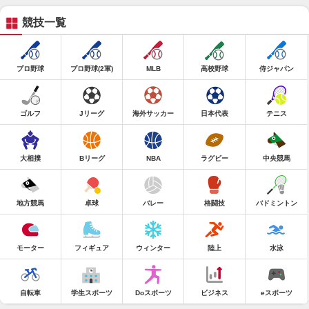
競技一覧
プロ野球
プロ野球(2軍)
MLB
高校野球
侍ジャパン
ゴルフ
Jリーグ
海外サッカー
日本代表
テニス
大相撲
Bリーグ
NBA
ラグビー
中央競馬
地方競馬
卓球
バレー
格闘技
バドミントン
モーター
フィギュア
ウィンター
陸上
水泳
自転車
学生スポーツ
Doスポーツ
ビジネス
eスポーツ