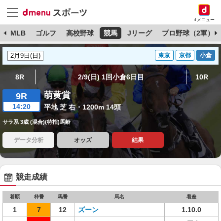
dメニュー
球
MLB
ゴルフ
高校野球
競馬
Jリーグ
プロ野球（2軍）
東京
京都
小倉
8R
2/9(日) 1回小倉6日目
10R
萌黄賞
9R
14:20
平地 芝 右・1200m 14頭
サラ系 3歳 (混合)(特指)馬齢
データ分析
オッズ
結果
競走成績
着順
枠番
馬番
馬名
着差
1
7
12
ズーン
1.10.0