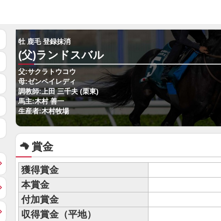
牡 鹿毛 登録抹消
(父)ランドスバル
父:サクラトウコウ
母:ゼンペイレディ
調教師:上田 三千夫 (栗東)
馬主:木村 善一
生産者:木村牧場
賞金
獲得賞金
本賞金
付加賞金
収得賞金（平地）