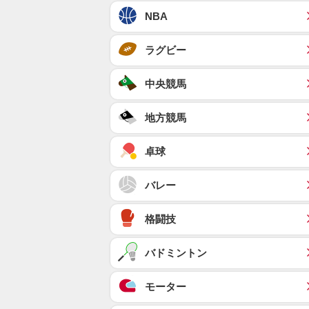
NBA
ラグビー
中央競馬
地方競馬
卓球
バレー
格闘技
バドミントン
モーター