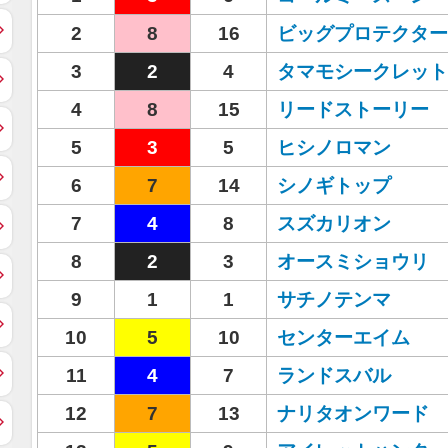
2
8
16
ビッグプロテクター
3
2
4
タマモシークレット
4
8
15
リードストーリー
5
3
5
ヒシノロマン
6
7
14
シノギトップ
7
4
8
スズカリオン
8
2
3
オースミショウリ
9
1
1
サチノテンマ
10
5
10
センターエイム
11
4
7
ランドスバル
12
7
13
ナリタオンワード