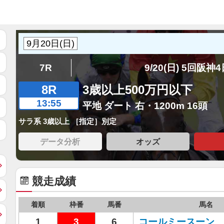
7R
9/20(日) 5回阪神
8R
3歳以上500万円以下
13:55
平地 ダート 右・1200m 16頭
サラ系 3歳以上 ［指定］別定
データ分析
オッズ
競走成績
着順
枠番
馬番
馬名
1
3
6
コールミースーン