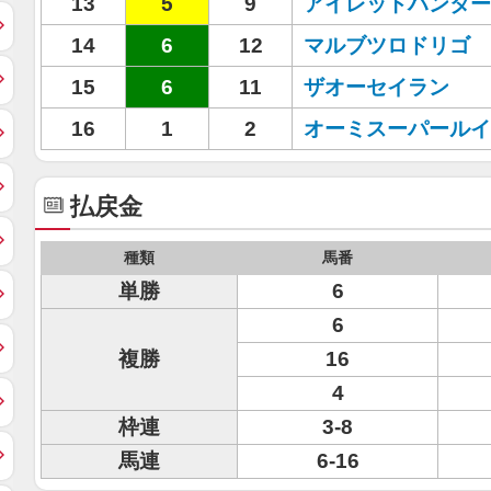
13
5
9
アイレットハンター
14
6
12
マルブツロドリゴ
15
6
11
ザオーセイラン
16
1
2
オーミスーパールイ
払戻金
種類
馬番
単勝
6
6
複勝
16
4
枠連
3-8
馬連
6-16