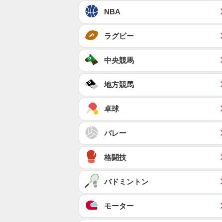
NBA
ラグビー
中央競馬
地方競馬
卓球
バレー
格闘技
バドミントン
モーター