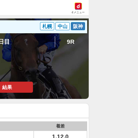
dメニュー
札幌
中山
阪神
4日目
9R
結果
着差
1.12.0