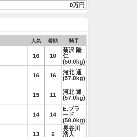
0万円
人気
着順
騎手
菊沢 隆
16
10
仁
(50.0kg)
河北 通
16
16
(57.0kg)
河北 通
15
11
(57.0kg)
E.プラ
14
14
ード
(58.0kg)
長谷川
13
6
浩大