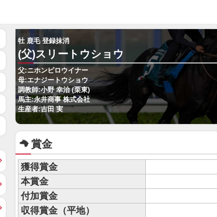
牡 鹿毛 登録抹消
(父)スリートウショウ
父:ニホンピロウイナー
母:エナジートウショウ
調教師:小野 幸治 (栗東)
馬主:永井商事 株式会社
生産者:吉田 実
賞金
獲得賞金
本賞金
付加賞金
収得賞金（平地）