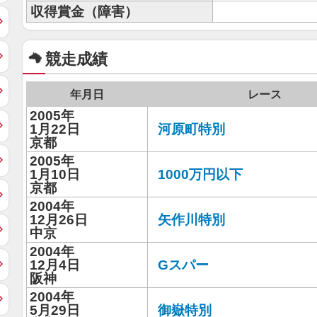
収得賞金（障害）
競走成績
年月日
レース
2005年
1月22日
河原町特別
京都
2005年
1月10日
1000万円以下
京都
2004年
12月26日
矢作川特別
中京
2004年
12月4日
Gスパー
阪神
2004年
5月29日
御嶽特別