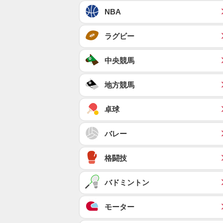
NBA
ラグビー
中央競馬
地方競馬
卓球
バレー
格闘技
バドミントン
モーター