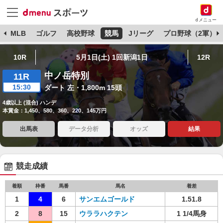
dメニュー
球
MLB
ゴルフ
高校野球
競馬
Jリーグ
プロ野球（2軍）
10R
5月1日(土) 1回新潟1日
12R
中ノ岳特別
11R
15:30
ダート 左・1,800m 15頭
4歳以上 (混合) ハンデ
本賞金：1,450、580、360、220、145万円
出馬表
データ分析
オッズ
結果
競走成績
着順
枠番
馬番
馬名
着差
1
4
6
サンエムゴールド
1.51.8
2
8
15
ウララハクテン
1 1/4馬身