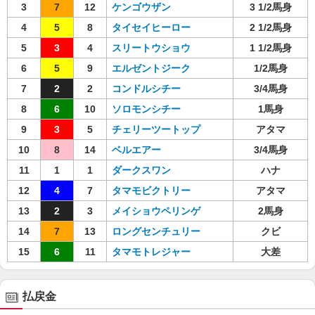
3
7
12
ケンゴウザン
3 1/2馬身
4
5
8
タイセイヒーロー
2 1/2馬身
5
3
4
スリートウショウ
1 1/2馬身
6
5
9
エルゼントジーク
1/2馬身
7
2
2
コンドルシチー
3/4馬身
8
6
10
ソロモンシチー
1馬身
9
3
5
チェリーツートップ
アタマ
10
8
14
ベルエアー
3/4馬身
11
1
1
ダークスワン
ハナ
12
4
7
タマモビクトリー
アタマ
13
2
3
メイショウペリンゲ
2馬身
14
7
13
ロングセンチュリー
クビ
15
6
11
タマモトレジャー
大差
払戻金