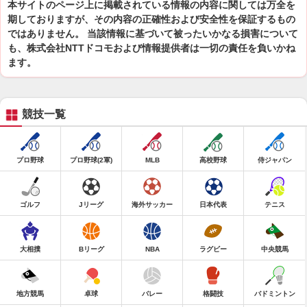
本サイトのページ上に掲載されている情報の内容に関しては万全を
期しておりますが、その内容の正確性および安全性を保証するもの
ではありません。 当該情報に基づいて被ったいかなる損害について
も、株式会社NTTドコモおよび情報提供者は一切の責任を負いかね
ます。
競技一覧
プロ野球
プロ野球(2軍)
MLB
高校野球
侍ジャパン
ゴルフ
Jリーグ
海外サッカー
日本代表
テニス
大相撲
Bリーグ
NBA
ラグビー
中央競馬
地方競馬
卓球
バレー
格闘技
バドミントン