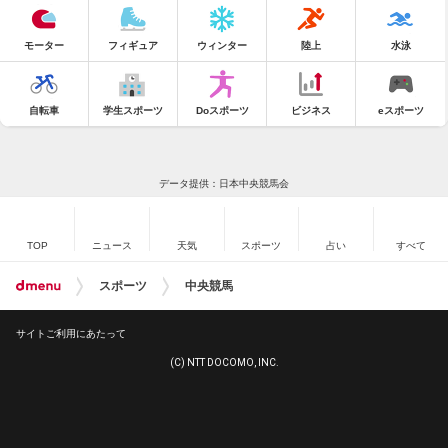
モーター
フィギュア
ウィンター
陸上
水泳
自転車
学生スポーツ
Doスポーツ
ビジネス
eスポーツ
データ提供：日本中央競馬会
TOP
ニュース
天気
スポーツ
占い
すべて
スポーツ
中央競馬
サイトご利用にあたって
(C) NTT DOCOMO, INC.