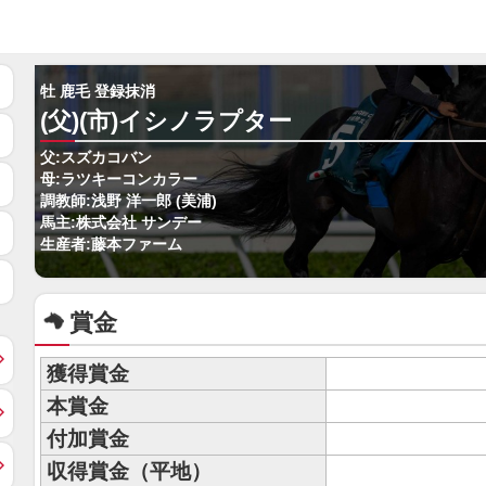
牡 鹿毛 登録抹消
(父)(市)イシノラプター
父:スズカコバン
母:ラツキーコンカラー
調教師:浅野 洋一郎 (美浦)
馬主:株式会社 サンデー
生産者:藤本ファーム
賞金
獲得賞金
本賞金
付加賞金
収得賞金（平地）