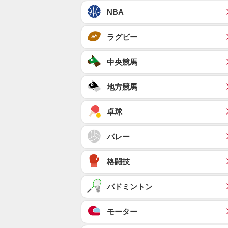
NBA
ラグビー
中央競馬
地方競馬
卓球
バレー
格闘技
バドミントン
モーター