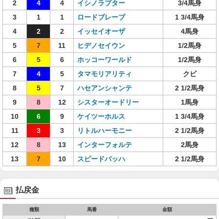
2
4
4
イシノラプター
3/4馬身
3
1
1
ロードブレーブ
1 3/4馬身
4
2
2
イッセイオーザ
4馬身
5
7
11
ヒデノセイウン
1/2馬身
6
5
6
ホッコーワールド
1/2馬身
7
4
5
タマモリアリティ
クビ
8
5
7
ハセアンシャンテ
2 1/2馬身
9
8
12
シスターオードリー
1馬身
10
6
9
ケイツーホルス
1 3/4馬身
11
3
3
リトルハーモニー
2 1/2馬身
12
8
13
インターフォルテ
2馬身
13
7
10
スピードバッハ
2 1/2馬身
払戻金
種類
馬番
金額