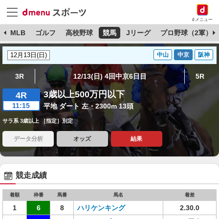
dメニュー
球
MLB
ゴルフ
高校野球
競馬
Jリーグ
プロ野球（2軍）
中山
中京
阪神
3R
12/13(日) 4回中京6日目
5R
3歳以上500万円以下
4R
11:15
平地 ダート 左・2300m 13頭
サラ系 3歳以上 ［指定］別定
データ分析
オッズ
結果
競走成績
着順
枠番
馬番
馬名
着差
1
6
8
ハリケンキング
2.30.0