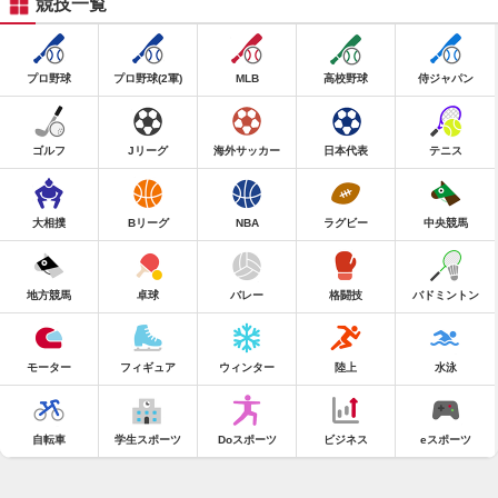
競技一覧
プロ野球
プロ野球(2軍)
MLB
高校野球
侍ジャパン
ゴルフ
Jリーグ
海外サッカー
日本代表
テニス
大相撲
Bリーグ
NBA
ラグビー
中央競馬
地方競馬
卓球
バレー
格闘技
バドミントン
モーター
フィギュア
ウィンター
陸上
水泳
自転車
学生スポーツ
Doスポーツ
ビジネス
eスポーツ